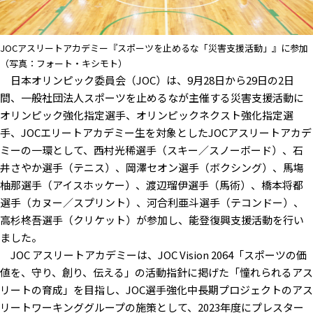
JOCアスリートアカデミー『スポーツを止めるな「災害支援活動」』に参加
（写真：フォート・キシモト）
日本オリンピック委員会（JOC）は、9月28日から29日の2日
間、一般社団法人スポーツを止めるなが主催する災害支援活動に
オリンピック強化指定選手、オリンピックネクスト強化指定選
手、JOCエリートアカデミー生を対象としたJOCアスリートアカデ
ミーの一環として、西村光稀選手（スキー／スノーボード）、石
井さやか選手（テニス）、岡澤セオン選手（ボクシング）、馬塲
柚那選手（アイスホッケー）、渡辺瑠伊選手（馬術）、橋本将都
選手（カヌー／スプリント）、河合利亜斗選手（テコンドー）、
⾼杉柊吾選手（クリケット）が参加し、能登復興支援活動を行い
ました。
JOC アスリートアカデミーは、JOC Vision 2064「スポーツの価
値を、守り、創り、伝える」の活動指針に掲げた「憧れられるアス
リートの育成」を目指し、JOC選手強化中長期プロジェクトのアス
リートワーキンググループの施策として、2023年度にプレスター