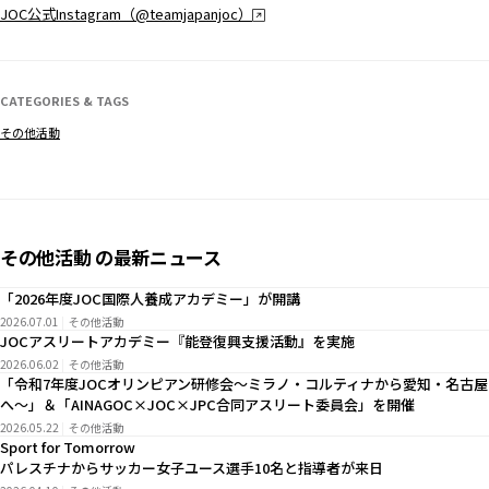
JOC公式Instagram（@teamjapanjoc）
CATEGORIES & TAGS
その他活動
その他活動 の最新ニュース
「2026年度JOC国際人養成アカデミー」が開講
2026.07.01
その他活動
JOCアスリートアカデミー『能登復興支援活動』を実施
2026.06.02
その他活動
「令和7年度JOCオリンピアン研修会～ミラノ・コルティナから愛知・名古屋
へ～」＆「AINAGOC×JOC×JPC合同アスリート委員会」を開催
2026.05.22
その他活動
Sport for Tomorrow
パレスチナからサッカー女子ユース選手10名と指導者が来日