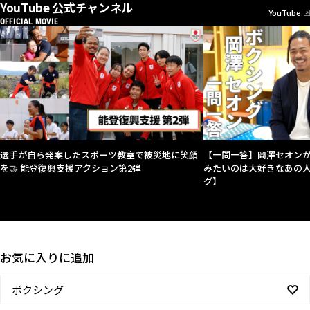
YouTube 公式チャンネル
YouTube
OFFICIAL MOVIE
選手が自ら発案したスポーツ教室で被災地に笑顔
【一問一答】岡澤セオン
を🤝 能登復興支援アクション第2弾
みたいのは大好きなあの人
グ】
お気に入りに追加
ボクシング