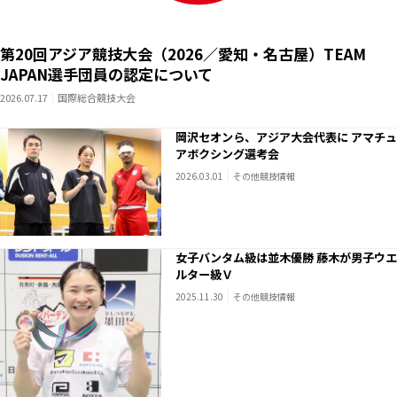
第20回アジア競技大会（2026／愛知・名古屋）TEAM
JAPAN選手団員の認定について
2026.07.17
国際総合競技大会
岡沢セオンら、アジア大会代表に アマチュ
アボクシング選考会
2026.03.01
その他競技情報
女子バンタム級は並木優勝 藤木が男子ウエ
ルター級Ｖ
2025.11.30
その他競技情報