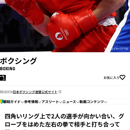
写真：ロイター/アフロ
ボクシング
BOXING
お気に入り
競技団体
日本ボクシング連盟公式サイト
観戦ガイド
参考情報
アスリート
ニュース
動画コンテンツ
四角いリング上で2人の選手が向かい合い、グ
ローブをはめた左右の拳で相手と打ち合って