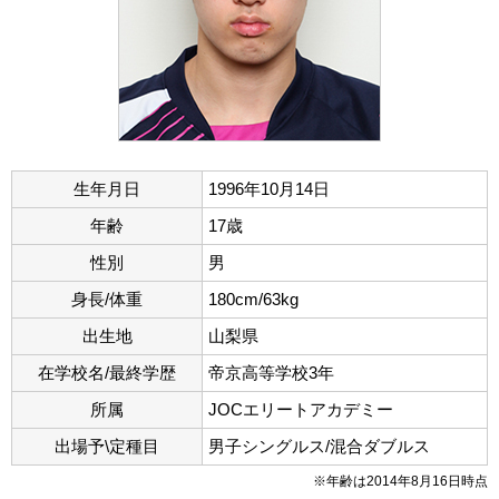
生年月日
1996年10月14日
年齢
17歳
性別
男
身長/体重
180cm/63kg
出生地
山梨県
在学校名/最終学歴
帝京高等学校3年
所属
JOCエリートアカデミー
出場予\定種目
男子シングルス/混合ダブルス
※年齢は2014年8月16日時点