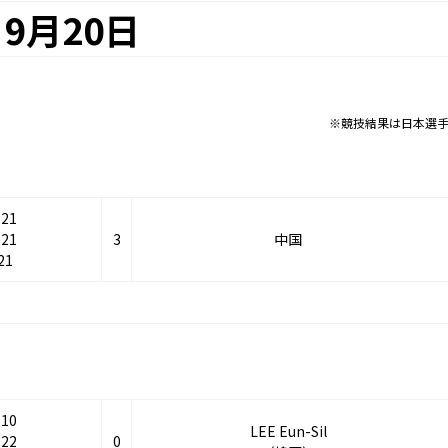
9月20日
※競技結果は日本選
-21
-21
3
中国
21
-10
LEE Eun-Sil
-22
0