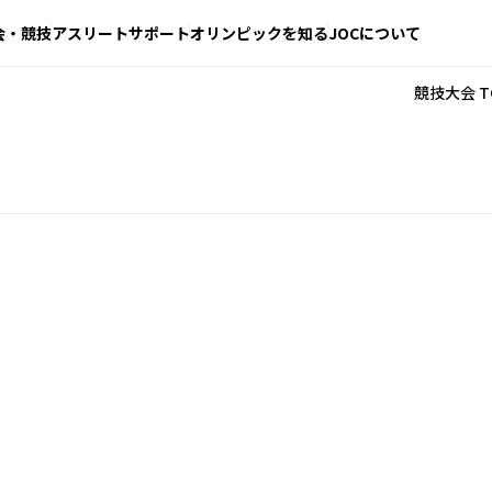
会・競技
アスリートサポート
オリンピックを知る
JOCについて
競技大会 T