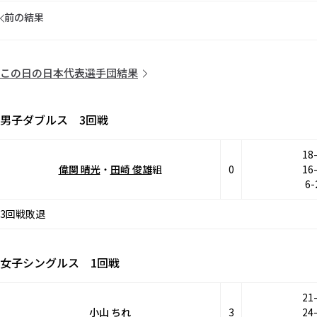
前の結果
この日の日本代表選手団結果
男子ダブルス 3回戦
18
偉関 晴光
・
田崎 俊雄
組
0
16
6-
3回戦敗退
女子シングルス 1回戦
21
小山 ちれ
3
24