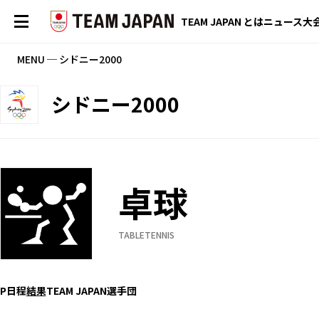
TEAM JAPAN とは
ニュース
大
MENU ─ シドニー2000
シドニー2000
卓球
TABLETENNIS
P
日程
結果
TEAM JAPAN選手団