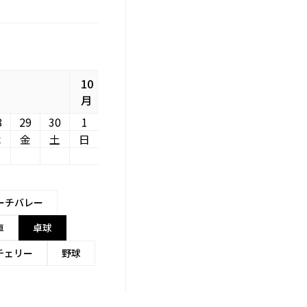
10
月
8
29
30
1
木
金
土
日
ーチバレー
車
卓球
チェリー
野球