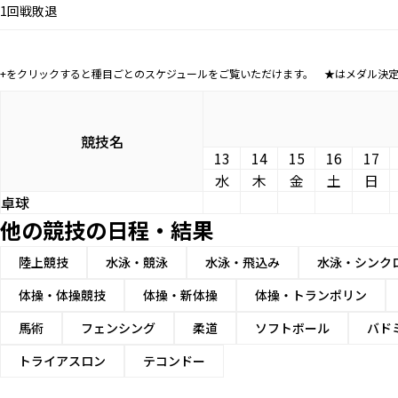
1回戦敗退
+をクリックすると種目ごとのスケジュールをご覧いただけます。 ★はメダル決
競技名
13
14
15
16
17
水
木
金
土
日
卓球
他の競技の日程・結果
陸上競技
水泳・競泳
水泳・飛込み
水泳・シンク
体操・体操競技
体操・新体操
体操・トランポリン
馬術
フェンシング
柔道
ソフトボール
バド
トライアスロン
テコンドー