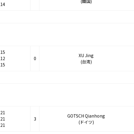
(韓国)
-14
-15
XU Jing
-12
0
(台湾)
-15
-21
GOTSCH Qianhong
-21
3
(ドイツ)
-21