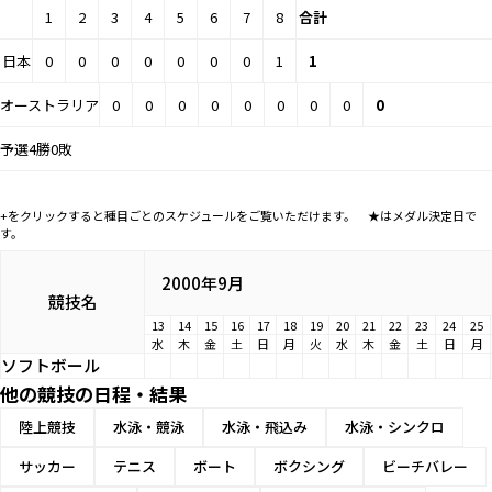
1
2
3
4
5
6
7
8
合計
日本
0
0
0
0
0
0
0
1
1
オーストラリア
0
0
0
0
0
0
0
0
0
予選4勝0敗
+をクリックすると種目ごとのスケジュールをご覧いただけます。 ★はメダル決定日で
す。
2000年9月
競技名
13
14
15
16
17
18
19
20
21
22
23
24
25
水
木
金
土
日
月
火
水
木
金
土
日
月
ソフトボール
他の競技の日程・結果
陸上競技
水泳・競泳
水泳・飛込み
水泳・シンクロ
サッカー
テニス
ボート
ボクシング
ビーチバレー