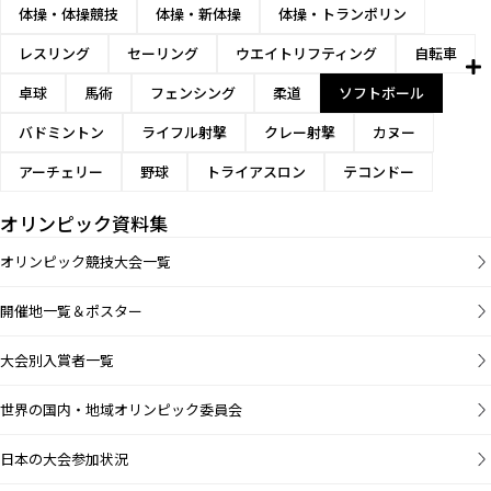
体操・体操競技
体操・新体操
体操・トランポリン
レスリング
セーリング
ウエイトリフティング
自転車
卓球
馬術
フェンシング
柔道
ソフトボール
バドミントン
ライフル射撃
クレー射撃
カヌー
アーチェリー
野球
トライアスロン
テコンドー
オリンピック資料集
オリンピック競技大会一覧
開催地一覧＆ポスター
大会別入賞者一覧
世界の国内・地域オリンピック委員会
日本の大会参加状況