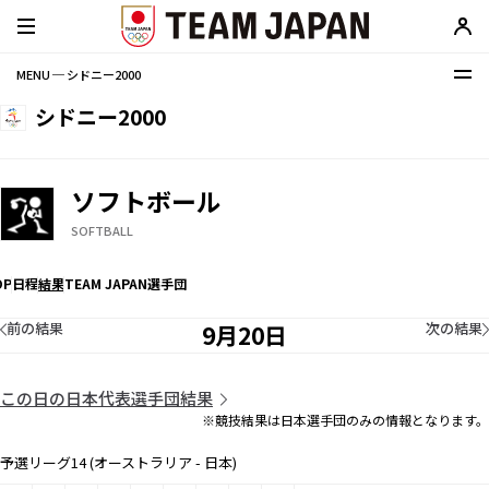
MENU ─ シドニー2000
シドニー2000
ソフトボール
SOFTBALL
OP
日程
結果
TEAM JAPAN選手団
前の結果
次の結果
9月20日
この日の日本代表選手団結果
※競技結果は日本選手団のみの情報となります。
予選リーグ14 (オーストラリア - 日本)