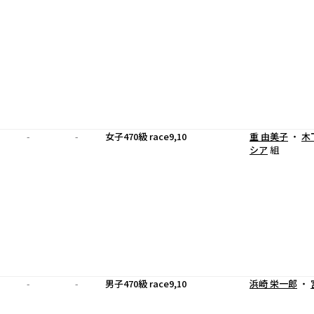
-
-
女子470級 race9,10
重 由美子
・
木
シア
組
-
-
男子470級 race9,10
浜崎 栄一郎
・