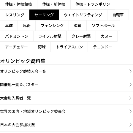
体操・体操競技
体操・新体操
体操・トランポリン
レスリング
セーリング
ウエイトリフティング
自転車
卓球
馬術
フェンシング
柔道
ソフトボール
バドミントン
ライフル射撃
クレー射撃
カヌー
アーチェリー
野球
トライアスロン
テコンドー
オリンピック資料集
オリンピック競技大会一覧
開催地一覧＆ポスター
大会別入賞者一覧
世界の国内・地域オリンピック委員会
日本の大会参加状況