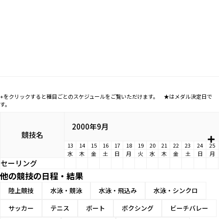
+をクリックすると種目ごとのスケジュールをご覧いただけます。 ★はメダル決定日で
す。
2000年9月
競技名
13
14
15
16
17
18
19
20
21
22
23
24
25
水
木
金
土
日
月
火
水
木
金
土
日
月
セーリング
他の競技の日程・結果
陸上競技
水泳・競泳
水泳・飛込み
水泳・シンクロ
サッカー
テニス
ボート
ボクシング
ビーチバレー