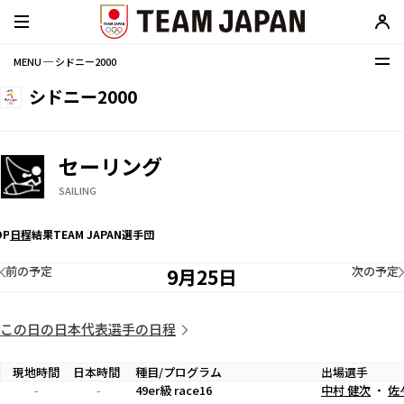
MENU ─ シドニー2000
シドニー2000
セーリング
SAILING
OP
日程
結果
TEAM JAPAN選手団
前の予定
次の予定
9月25日
この日の日本代表選手の日程
現地時間
日本時間
種目/プログラム
出場選手
-
-
49er級 race16
中村 健次
・
佐