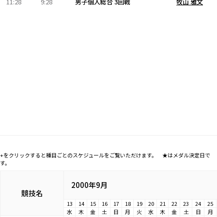
11:28
9:28
男子個人総合 3回戦
牧山 雅文
+をクリックすると種目ごとのスケジュールをご覧いただけます。 ★はメダル決定日で
す。
2000年9月
競技名
13
14
15
16
17
18
19
20
21
22
23
24
25
水
木
金
土
日
月
火
水
木
金
土
日
月