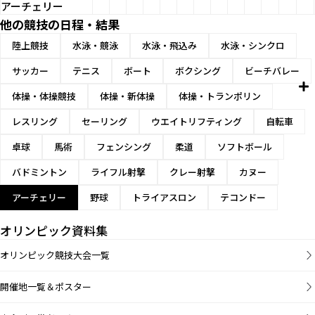
アーチェリー
他の競技の日程・結果
陸上競技
水泳・競泳
水泳・飛込み
水泳・シンクロ
サッカー
テニス
ボート
ボクシング
ビーチバレー
体操・体操競技
体操・新体操
体操・トランポリン
レスリング
セーリング
ウエイトリフティング
自転車
卓球
馬術
フェンシング
柔道
ソフトボール
バドミントン
ライフル射撃
クレー射撃
カヌー
アーチェリー
野球
トライアスロン
テコンドー
オリンピック資料集
オリンピック競技大会一覧
開催地一覧＆ポスター