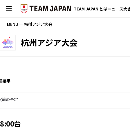
TEAM JAPAN とは
ニュース
大
MENU ─ 杭州アジア大会
杭州アジア大会
程
結果
前の予定
8:00台