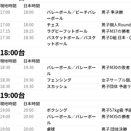
現地時間
日本時間
17:00
18:00
バレーボール／ビーチバレ
男子 準決勝
ーボール
17:00
18:00
チェス
男子個人Round
17:15
18:15
ラグビーフットボール
男子M37の勝者 
17:30
18:30
バスケットボール／バスケ
男子D組 日本 -
ットボール
18:00台
現地時間
日本時間
18:30
19:30
バレーボール／バレーボー
男子M30の敗者 
ル
18:30
19:30
フェンシング
女子サーブル個
18:30
19:30
スカッシュ
男子団体 予選
19:00台
現地時間
日本時間
19:00
20:00
ボクシング
男子57kg級 予
19:00
20:00
バレーボール／バレーボー
男子M35の勝者 
ル
19:00
20:00
卓球
男子 団体決勝