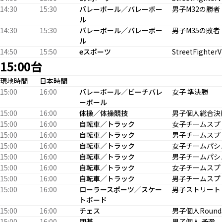
14:30
15:30
バレーボール／バレーボー
男子M32の勝者 
ル
14:30
15:30
バレーボール／バレーボー
男子M35の敗者 
ル
14:50
15:50
eスポーツ
StreetFighter
15:00台
現地時間
日本時間
15:00
16:00
バレーボール／ビーチバレ
女子 準決勝
ーボール
15:00
16:00
体操／体操競技
男子個人総合決
15:00
16:00
自転車／トラック
女子チームスプリ
15:00
16:00
自転車／トラック
男子チームスプリ
15:00
16:00
自転車／トラック
女子チームパシュ
15:00
16:00
自転車／トラック
男子チームパシュ
15:00
16:00
自転車／トラック
女子チームスプ
15:00
16:00
自転車／トラック
男子チームスプ
15:00
16:00
ローラースポーツ／スケー
男子ストリート
トボード
15:00
16:00
チェス
男子個人Round
15:00
16:00
囲碁
男子個人 予選