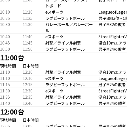
トボード
10:10
11:10
eスポーツ
LeagueofLege
10:25
11:25
ラグビーフットボール
男子B組3位 - 
10:30
11:30
バレーボール／バレーボー
男子M32の敗者 
ル
10:40
11:40
eスポーツ
StreetFighter
10:45
11:45
射撃／ライフル射撃
混合10mエアラ
10:50
11:50
ラグビーフットボール
男子M24の敗者 
11:00台
現地時間
日本時間
11:10
12:10
射撃／ライフル射撃
混合10mエアラ
11:10
12:10
eスポーツ
LeagueofLege
11:15
12:15
ラグビーフットボール
男子M25の敗者 
11:30
12:30
eスポーツ
StreetFighter
11:35
12:35
射撃／ライフル射撃
混合10mエアラ
11:40
12:40
ラグビーフットボール
男子M24の勝者 
12:00台
現地時間
日本時間
12:05
13:05
ラグビーフットボール
男子M25の勝者 