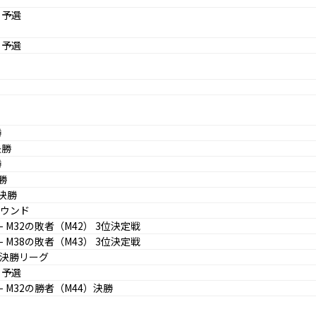
G 予選
V 予選
勝
決勝
勝
勝
級決勝
ラウンド
- M32の敗者（M42） 3位決定戦
- M38の敗者（M43） 3位決定戦
HA決勝リーグ
V 予選
- M32の勝者（M44）決勝