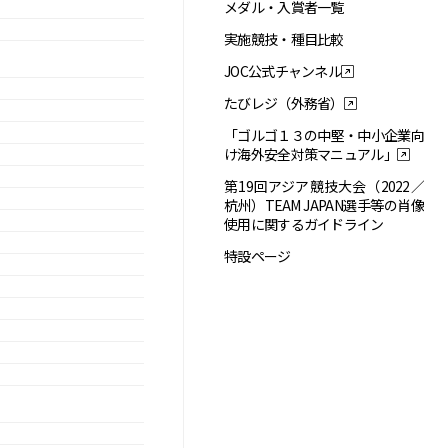
メダル・入賞者一覧
実施競技・種目比較
JOC公式チャンネル
たびレジ（外務省）
「ゴルゴ１３の中堅・中小企業向
け海外安全対策マニュアル」
第19回アジア競技大会（2022／
杭州）TEAM JAPAN選手等の肖像
使用に関するガイドライン
特設ページ