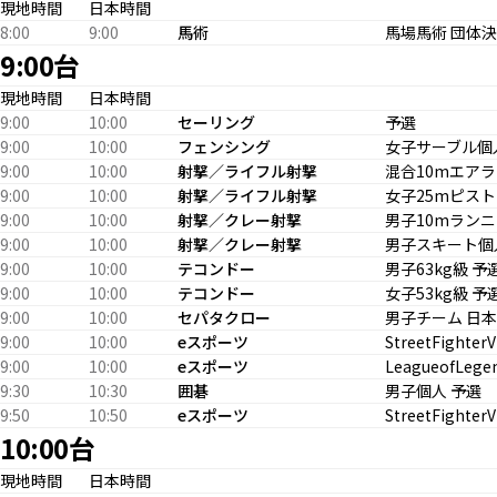
現地時間
日本時間
8:00
9:00
馬術
馬場馬術 団体
9:00台
現地時間
日本時間
9:00
10:00
セーリング
予選
9:00
10:00
フェンシング
女子サーブル個
9:00
10:00
射撃／ライフル射撃
混合10mエアラ
9:00
10:00
射撃／ライフル射撃
女子25mピストル
9:00
10:00
射撃／クレー射撃
男子10mラン
9:00
10:00
射撃／クレー射撃
男子スキート個人
9:00
10:00
テコンドー
男子63kg級 予
9:00
10:00
テコンドー
女子53kg級 予
9:00
10:00
セパタクロー
男子チーム 日本 
9:00
10:00
eスポーツ
StreetFighter
9:00
10:00
eスポーツ
LeagueofLege
9:30
10:30
囲碁
男子個人 予選
9:50
10:50
eスポーツ
StreetFighter
10:00台
現地時間
日本時間