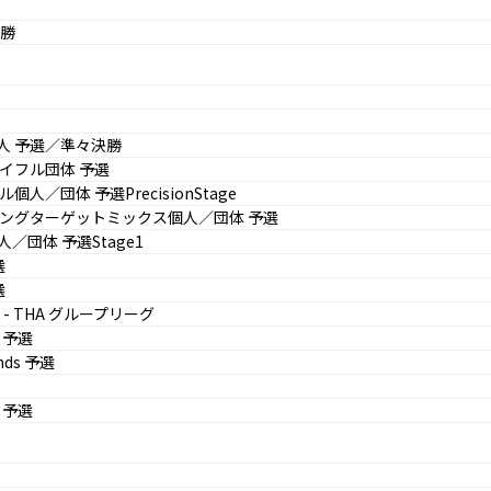
決勝
人 予選／準々決勝
イフル団体 予選
個人／団体 予選PrecisionStage
ニングターゲットミックス個人／団体 予選
／団体 予選Stage1
選
選
- THA グループリーグ
V 予選
nds 予選
V 予選