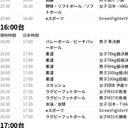
15:30
16:30
野球・ソフトボール／ソフ
女子 日本 - HK
トボール
15:40
16:40
eスポーツ
StreetFighter
16:00台
現地時間
日本時間
16:00
17:00
バレーボール／ビーチバレ
男子 準決勝
ーボール
16:00
17:00
柔道
女子78kg級決
16:00
17:00
柔道
女子78kg超級
16:00
17:00
柔道
男子90kg級決
16:00
17:00
柔道
男子100kg級決
16:00
17:00
柔道
男子100kg超
16:00
17:00
スカッシュ
女子団体 予選
16:20
17:20
ラグビーフットボール
女子M31の敗者 
16:25
17:25
ラグビーフットボール
男子M37の敗者 
16:30
17:30
水泳／水球
女子 日本 - T
16:30
17:30
eスポーツ
StreetFighter
16:50
17:50
ラグビーフットボール
女子M31の勝者 
17:00台