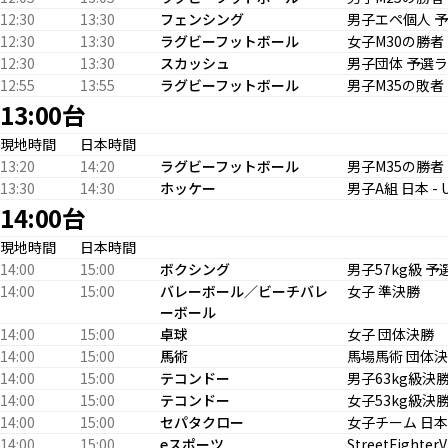
12:30
13:30
フェンシング
男子エペ個人 
12:30
13:30
ラグビーフットボール
女子M30の勝者 -
12:30
13:30
スカッシュ
男子団体 予選
12:55
13:55
ラグビーフットボール
男子M35の敗者 
13:00台
現地時間
日本時間
13:20
14:20
ラグビーフットボール
男子M35の勝者 
13:30
14:30
ホッケー
男子A組 日本 -
14:00台
現地時間
日本時間
14:00
15:00
ボクシング
男子57kg級 予
14:00
15:00
バレーボール／ビーチバレ
女子 準決勝
ーボール
14:00
15:00
卓球
女子 団体決勝
14:00
15:00
馬術
馬場馬術 団体
14:00
15:00
テコンドー
男子63kg級決
14:00
15:00
テコンドー
女子53kg級決
14:00
15:00
セパタクロー
女子チーム 日本 
14:00
15:00
eスポーツ
StreetFighter