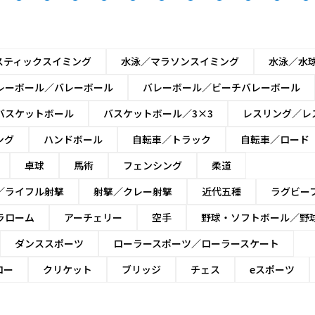
スティックスイミング
水泳／マラソンスイミング
水泳／水
レーボール／バレーボール
バレーボール／ビーチバレーボール
バスケットボール
バスケットボール／3×3
レスリング／レ
ング
ハンドボール
自転車／トラック
自転車／ロード
卓球
馬術
フェンシング
柔道
／ライフル射撃
射撃／クレー射撃
近代五種
ラグビー
ラローム
アーチェリー
空手
野球・ソフトボール／野
ダンススポーツ
ローラースポーツ／ローラースケート
ロー
クリケット
ブリッジ
チェス
eスポーツ