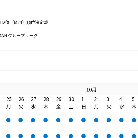
 F組2位（M24）順位決定戦
 BAN グループリーグ
10月
25
26
27
28
29
30
1
2
3
4
5
月
火
水
木
金
土
日
月
火
水
木