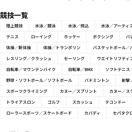
競技一覧
陸上競技
水泳／競泳
水泳／飛込
水泳／アーティ
テニス
ローイング
ホッケー
ボクシング
バ
体操／新体操
体操／トランポリン
バスケットボール／
レスリング／クラッシュ
セーリング
ウエイトリフティ
自転車／マウンテンバイク
自転車／BMX
ソフトテニス
野球・ソフトボール／ソフトボール
バドミントン
射撃
スポーツクライミング
カヌー／スプリント
カヌー／ス
トライアスロン
ゴルフ
スカッシュ
テコンドー
ローラースポーツ／スケートボード
カバディ
セパタク