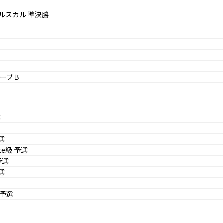
ルスカル 準決勝
ループＢ
選
選
ite級 予選
予選
選
 予選