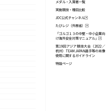
メダル・入賞者一覧
実施競技・種目比較
JOC公式チャンネル
たびレジ（外務省）
「ゴルゴ１３の中堅・中小企業向
け海外安全対策マニュアル」
第19回アジア競技大会（2022／
杭州）TEAM JAPAN選手等の肖像
使用に関するガイドライン
特設ページ