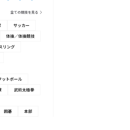
全ての競技を見る
球
サッカー
体操／体操競技
スリング
フットボール
球
武術太極拳
囲碁
本部