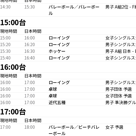
現地時間
日本時間
14:30
15:30
バレーボール／バレーボー
男子 A組2位 -
ル
15:00台
現地時間
日本時間
15:00
16:00
ローイング
女子シングルス
15:20
16:20
ローイング
男子シングルス
15:30
16:30
ホッケー
男子 A組 日本 
15:40
16:40
ローイング
女子シングルス
16:00台
現地時間
日本時間
16:00
17:00
ローイング
男子シングルス
16:00
17:00
卓球
男子団体 予選
16:00
17:00
卓球
女子団体 予選
16:00
17:00
近代五種
男子 準決勝グル
17:00台
現地時間
日本時間
17:00
18:00
バレーボール／ビーチバレ
女子 予選
ーボール