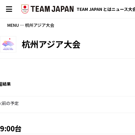
TEAM JAPAN とは
ニュース
大
MENU ─ 杭州アジア大会
杭州アジア大会
程
結果
前の予定
9:00台