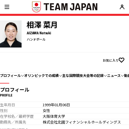
相澤 菜月
AIZAWA Natsuki
ハンドボール
お気に入り
プロフィール
オリンピックでの成績
主な国際競技大会等の記録
ニュース
動
プロフィール
PROFILE
生年月日
1999年01月06日
性別
女性
在学校名／最終学歴
大阪体育大学
勤務先／所属先
株式会社北國フィナンシャルホールディングス