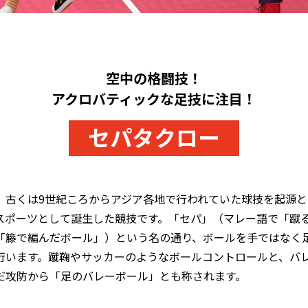
空中の格闘技！
アクロバティックな足技に注目！
セパタクロー
、古くは9世紀ころからアジア各地で行われていた球技を起源と
スポーツとして誕生した競技です。「セパ」（マレー語で「蹴
「籐で編んだボール」）という名の通り、ボールを手ではなく
行います。蹴鞠やサッカーのようなボールコントロールと、バ
だ攻防から「足のバレーボール」とも称されます。