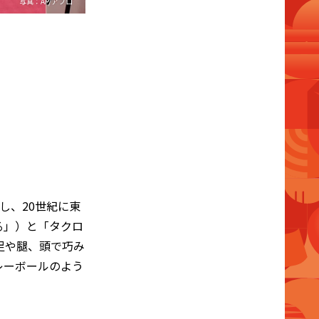
写真：AP/アフロ
し、20世紀に東
る」）と「タクロ
足や腿、頭で巧み
レーボールのよう