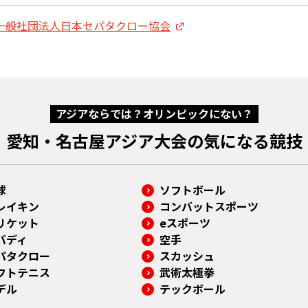
一般社団法人日本セパタクロー協会
アジアならでは？オリンピックにない？
愛知・名古屋アジア大会の気になる競技
球
ソフトボール
レイキン
コンバットスポーツ
リケット
eスポーツ
バディ
空手
パタクロー
スカッシュ
フトテニス
武術太極拳
デル
テックボール