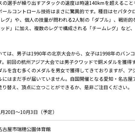
スの選手が繰り出すアタックの速度は時速140kmを超えること
ボールコントロール技術はまさに驚異的です。種目はセパタク
「レグ」や、個人の技量が問われる2人制の「ダブル」、戦術的
ワッド」に加え、複数のレグで構成される「チームレグ」など
ては、男子は1990年の北京大会から、女子は1998年のバン
す。前回の杭州アジア大会では男子クワッドで銅メダルを獲得
ダルを含む多くのメダルを男女で獲得してきておりますが、ア
ルにはまだ手が届いていません。自国開催となる愛知・名古屋
塗り替え、頂点に立つことができるか、是非ご注目ください。
9月20日～10月3日（予定）
名古屋市瑞穂公園体育館