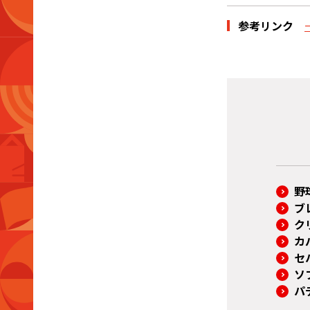
参考リンク
野
ブ
ク
カ
セ
ソ
パ