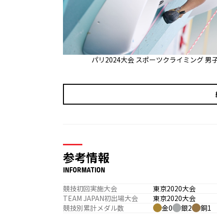
パリ2024大会 スポーツクライミング 
参考情報
INFORMATION
競技初回実施大会
東京2020大会
TEAM JAPAN初出場大会
東京2020大会
競技別累計メダル数
金0
銀2
銅1