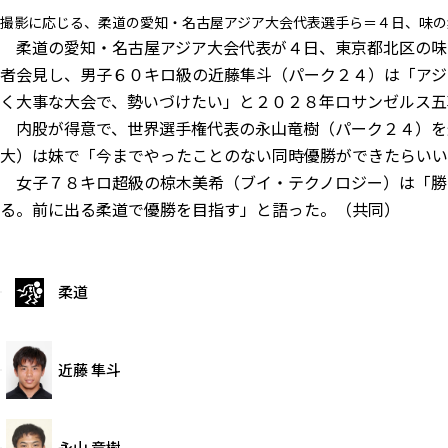
撮影に応じる、柔道の愛知・名古屋アジア大会代表選手ら＝４日、味の
柔道の愛知・名古屋アジア大会代表が４日、東京都北区の味
者会見し、男子６０キロ級の近藤隼斗（パーク２４）は「アジ
く大事な大会で、勢いづけたい」と２０２８年ロサンゼルス五
内股が得意で、世界選手権代表の永山竜樹（パーク２４）を
大）は妹で「今までやったことのない同時優勝ができたらいい
女子７８キロ超級の椋木美希（ブイ・テクノロジー）は「勝
る。前に出る柔道で優勝を目指す」と語った。（共同）
柔道
近藤 隼斗
永山 竜樹