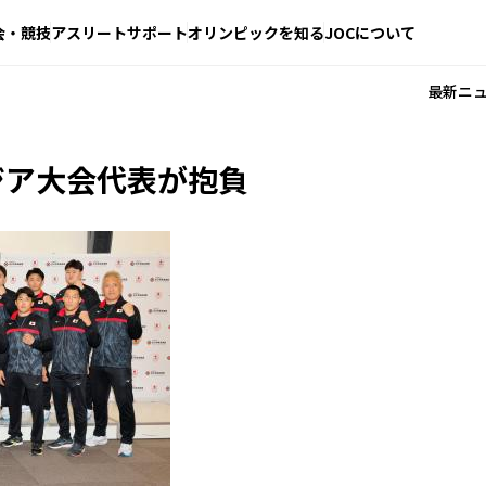
会・競技
アスリートサポート
オリンピックを知る
JOCについて
最新ニ
ジア大会代表が抱負