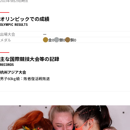
2023年9月29日時点
オリンピックでの成績
OLYMPIC RESULTS
出場大会
ー
メダル
金0
銀0
銅0
主な国際競技大会等の記録
RECORDS
杭州アジア大会
男子60kg級：敗者復活戦敗退