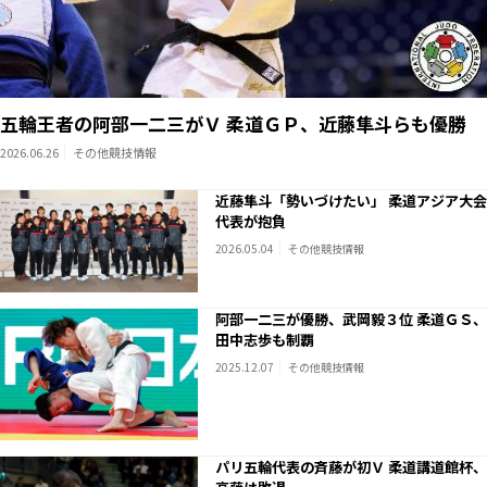
五輪王者の阿部一二三がＶ 柔道ＧＰ、近藤隼斗らも優勝
2026.06.26
その他競技情報
近藤隼斗「勢いづけたい」 柔道アジア大会
代表が抱負
2026.05.04
その他競技情報
阿部一二三が優勝、武岡毅３位 柔道ＧＳ、
田中志歩も制覇
2025.12.07
その他競技情報
パリ五輪代表の斉藤が初Ｖ 柔道講道館杯、