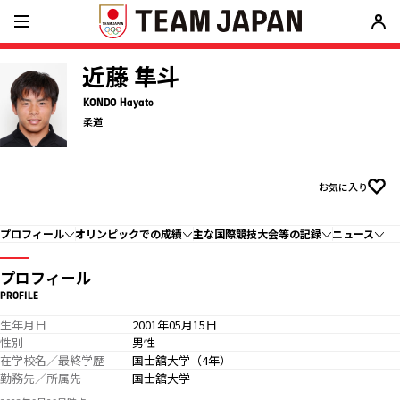
近藤 隼斗
KONDO Hayato
柔道
お気に入り
プロフィール
オリンピックでの成績
主な国際競技大会等の記録
ニュース
プロフィール
PROFILE
生年月日
2001年05月15日
性別
男性
在学校名／最終学歴
国士舘大学（4年）
勤務先／所属先
国士舘大学