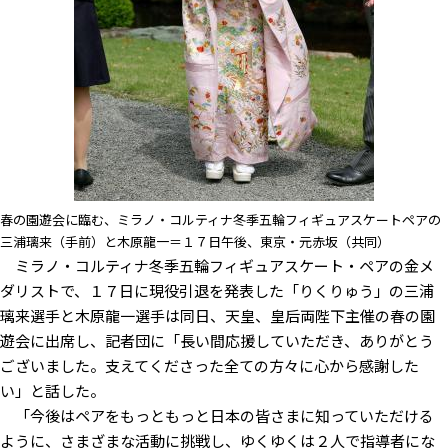
春の園遊会に臨む、ミラノ・コルティナ冬季五輪フィギュアスケートペアの
三浦璃来（手前）と木原龍一＝１７日午後、東京・元赤坂（共同）
ミラノ・コルティナ冬季五輪フィギュアスケート・ペアの金メ
ダリストで、１７日に現役引退を発表した「りくりゅう」の三浦
璃来選手と木原龍一選手は同日、天皇、皇后両陛下主催の春の園
遊会に出席し、記者団に「長い間応援していただき、ありがとう
ございました。支えてくださった全ての方々に心から感謝した
い」と話した。
「今後はペアをもっともっと日本の皆さまに知っていただける
ように、さまざまな活動に挑戦し、ゆくゆくは２人で指導者にな