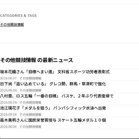
CATEGORIES & TAGS
その他競技情報
その他競技情報 の最新ニュース
坂本花織さん「目標へまい進」 文科省スポーツ功労者表彰式
2026.08.07
その他競技情報
日下尚「追い込めている」 グレコ勢、群馬・草津町で強化
2026.08.06
その他競技情報
八村塁、ロス五輪「一番の目標」 バスケ、２年ぶり代表復帰で
2026.08.06
その他競技情報
池江璃花子「メダルを狙う」 パンパシフィック水泳へ出発
2026.08.04
その他競技情報
高木美帆さんに国民栄誉賞授与 スケート五輪メダル１０個
2026.08.04
その他競技情報