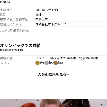
PROFILE
生年月日
2001年12月17日
性別
女性
在学校名／最終学歴
中京大学
勤務先／所属先
株式会社木下グループ
2026年2月6日開会式時点
オリンピックでの成績
OLYMPIC RESULTS
出場大会
ミラノ・コルティナ2026冬季、北京2022冬季
メダル
金1
銀2
銅0
大会別結果を見る