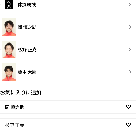
体操競技
岡 慎之助
杉野 正尭
橋本 大輝
お気に入りに追加
岡 慎之助
杉野 正尭