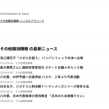
CATEGORIES & TAGS
その他競技情報
シンボルアスリート
その他競技情報 の最新ニュース
池江璃花子「メダルを狙う」 パンパシフィック水泳へ出発
2026.08.04
その他競技情報
高木美帆さんに国民栄誉賞授与 スケート五輪メダル１０個
2026.08.04
その他競技情報
八村塁、Ｗ杯予選へ合宿参加 バスケ、２年ぶり代表活動
2026.08.03
その他競技情報
日本女子、バスケ３人制決勝Ｔへ ウィメンズシリーズ東京大会
2026.08.01
その他競技情報
八村塁、日本代表復帰の意向明言 「日本のため頑張りたい」
2026.08.01
その他競技情報