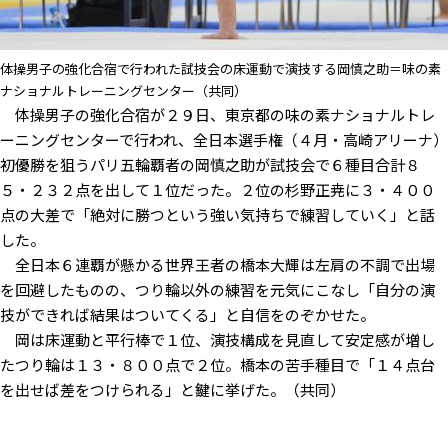
体操男子の強化合宿で行われた試技会の床運動で演技する岡慎之助＝味の素
ナショナルトレーニングセンター（共同）
体操男子の強化合宿が２９日、東京都の味の素ナショナルトレ
ーニングセンターで行われ、全日本選手権（４月・高崎アリーナ）
初優勝を狙うパリ五輪覇者の岡慎之助が試技会で６種目合計８
５・２３２点を出して１位だった。２位の杉野正尭に３・４００
点の大差で「絶対に勝つという強い気持ちで練習していく」と話
した。
全日本６連覇が懸かる世界王者の橋本大輝は左肩の不調で出場
を回避したものの、つり輪以外の練習を元気にこなし「自分の演
技ができれば結果はついてくる」と自信をのぞかせた。
岡は床運動と平行棒で１位、演技構成を見直して安定感が増し
たつり輪は１３・８００点で２位。橋本の苦手種目で「１４点台
を出せば差をつけられる」と鍵に挙げた。（共同）