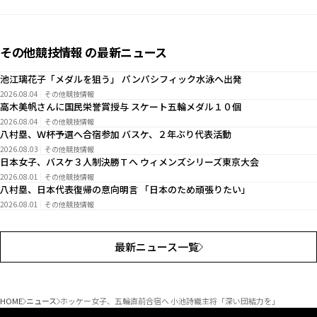
その他競技情報 の最新ニュース
池江璃花子「メダルを狙う」 パンパシフィック水泳へ出発
2026.08.04
その他競技情報
高木美帆さんに国民栄誉賞授与 スケート五輪メダル１０個
2026.08.04
その他競技情報
八村塁、Ｗ杯予選へ合宿参加 バスケ、２年ぶり代表活動
2026.08.03
その他競技情報
日本女子、バスケ３人制決勝Ｔへ ウィメンズシリーズ東京大会
2026.08.01
その他競技情報
八村塁、日本代表復帰の意向明言 「日本のため頑張りたい」
2026.08.01
その他競技情報
最新ニュース一覧
HOME
ニュース
ホッケー女子、五輪直前合宿へ 小池詩織主将「深い団結力を」