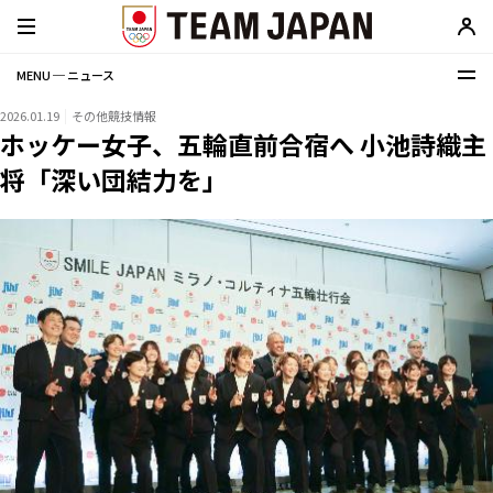
MENU ─ ニュース
2026.01.19
その他競技情報
ホッケー女子、五輪直前合宿へ 小池詩織主
将「深い団結力を」