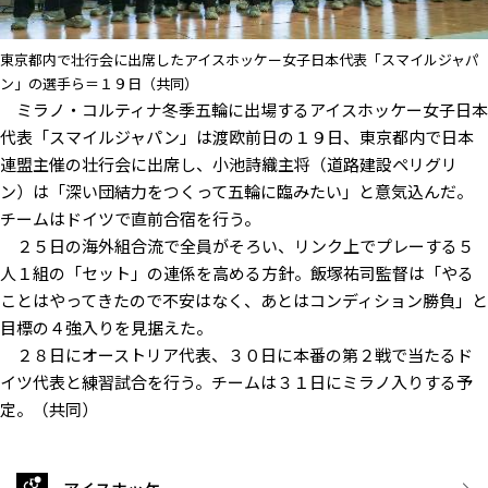
東京都内で壮行会に出席したアイスホッケー女子日本代表「スマイルジャパ
ン」の選手ら＝１９日（共同）
ミラノ・コルティナ冬季五輪に出場するアイスホッケー女子日本
代表「スマイルジャパン」は渡欧前日の１９日、東京都内で日本
連盟主催の壮行会に出席し、小池詩織主将（道路建設ペリグリ
ン）は「深い団結力をつくって五輪に臨みたい」と意気込んだ。
チームはドイツで直前合宿を行う。
２５日の海外組合流で全員がそろい、リンク上でプレーする５
人１組の「セット」の連係を高める方針。飯塚祐司監督は「やる
ことはやってきたので不安はなく、あとはコンディション勝負」と
目標の４強入りを見据えた。
２８日にオーストリア代表、３０日に本番の第２戦で当たるド
イツ代表と練習試合を行う。チームは３１日にミラノ入りする予
定。（共同）