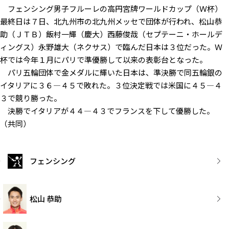
フェンシング男子フルーレの高円宮牌ワールドカップ（Ｗ杯）
最終日は７日、北九州市の北九州メッセで団体が行われ、松山恭
助（ＪＴＢ）飯村一輝（慶大）西藤俊哉（セプテーニ・ホールデ
ィングス）永野雄大（ネクサス）で臨んだ日本は３位だった。Ｗ
杯では今年１月にパリで準優勝して以来の表彰台となった。
パリ五輪団体で金メダルに輝いた日本は、準決勝で同五輪銀の
イタリアに３６―４５で敗れた。３位決定戦では米国に４５―４
３で競り勝った。
決勝でイタリアが４４―４３でフランスを下して優勝した。
（共同）
フェンシング
松山 恭助