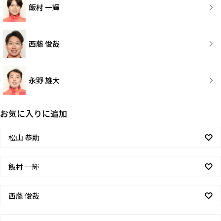
飯村 一輝
西藤 俊哉
永野 雄大
お気に入りに追加
松山 恭助
飯村 一輝
西藤 俊哉