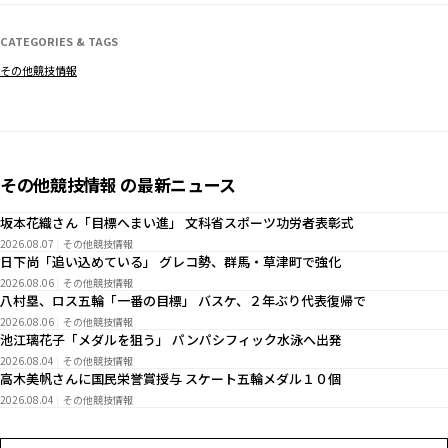
CATEGORIES & TAGS
その他競技情報
その他競技情報 の最新ニュース
坂本花織さん「目標へまい進」 文科省スポーツ功労者表彰式
2026.08.07
その他競技情報
日下尚「追い込めている」 グレコ勢、群馬・草津町で強化
2026.08.06
その他競技情報
八村塁、ロス五輪「一番の目標」 バスケ、２年ぶり代表復帰で
2026.08.06
その他競技情報
池江璃花子「メダルを狙う」 パンパシフィック水泳へ出発
2026.08.04
その他競技情報
高木美帆さんに国民栄誉賞授与 スケート五輪メダル１０個
2026.08.04
その他競技情報