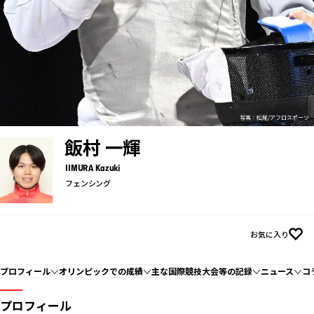
写真：松尾/アフロスポーツ
飯村 一輝
IIMURA Kazuki
フェンシング
お気に入り
プロフィール
オリンピックでの成績
主な国際競技大会等の記録
ニュース
コ
プロフィール