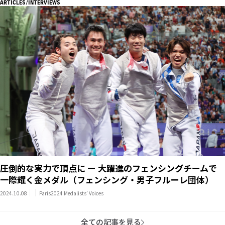
ARTICLES/INTERVIEWS
圧倒的な実力で頂点に ー 大躍進のフェンシングチームで
一際耀く金メダル（フェンシング・男子フルーレ団体）
2024.10.08
Paris2024 Medalists’ Voices
全ての記事を見る