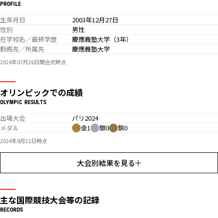
PROFILE
生年月日
2003年12月27日
性別
男性
在学校名／最終学歴
慶應義塾大学（3年）
勤務先／所属先
慶應義塾大学
2024年07月26日開会式時点
オリンピックでの成績
OLYMPIC RESULTS
出場大会
パリ2024
メダル
金1
銀0
銅0
2024年8月21日時点
大会別結果を見る
主な国際競技大会等の記録
RECORDS