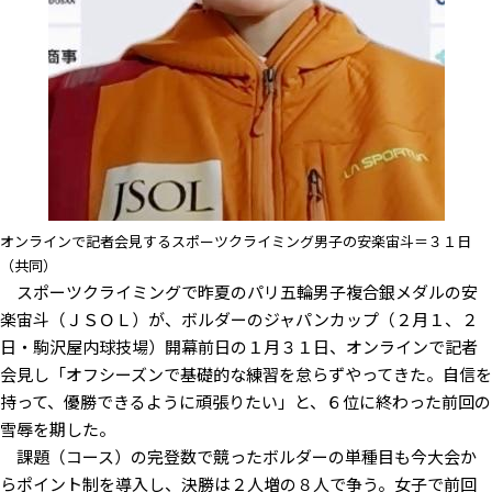
オンラインで記者会見するスポーツクライミング男子の安楽宙斗＝３１日
（共同）
スポーツクライミングで昨夏のパリ五輪男子複合銀メダルの安
楽宙斗（ＪＳＯＬ）が、ボルダーのジャパンカップ（２月１、２
日・駒沢屋内球技場）開幕前日の１月３１日、オンラインで記者
会見し「オフシーズンで基礎的な練習を怠らずやってきた。自信を
持って、優勝できるように頑張りたい」と、６位に終わった前回の
雪辱を期した。
課題（コース）の完登数で競ったボルダーの単種目も今大会か
らポイント制を導入し、決勝は２人増の８人で争う。女子で前回