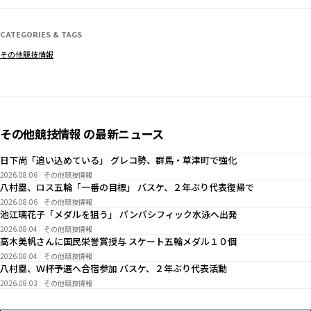
CATEGORIES & TAGS
その他競技情報
その他競技情報 の最新ニュース
日下尚「追い込めている」 グレコ勢、群馬・草津町で強化
2026.08.06
その他競技情報
八村塁、ロス五輪「一番の目標」 バスケ、２年ぶり代表復帰で
2026.08.06
その他競技情報
池江璃花子「メダルを狙う」 パンパシフィック水泳へ出発
2026.08.04
その他競技情報
高木美帆さんに国民栄誉賞授与 スケート五輪メダル１０個
2026.08.04
その他競技情報
八村塁、Ｗ杯予選へ合宿参加 バスケ、２年ぶり代表活動
2026.08.03
その他競技情報