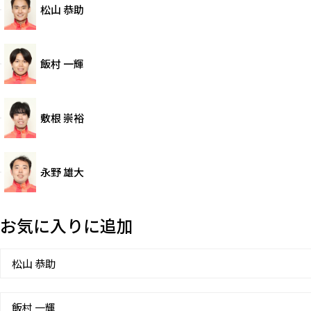
松山 恭助
飯村 一輝
敷根 崇裕
永野 雄大
お気に入りに追加
松山 恭助
飯村 一輝