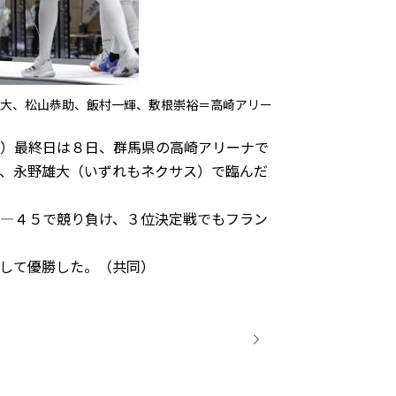
大、松山恭助、飯村一輝、敷根崇裕＝高崎アリー
）最終日は８日、群馬県の高崎アリーナで
、永野雄大（いずれもネクサス）で臨んだ
―４５で競り負け、３位決定戦でもフラン
して優勝した。（共同）