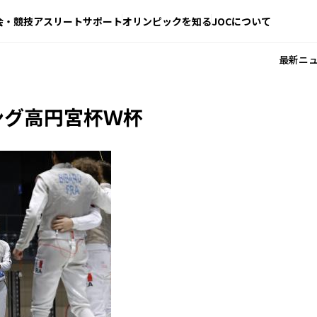
会・競技
アスリートサポート
オリンピックを知る
JOCについて
最新ニ
ング高円宮杯Ｗ杯