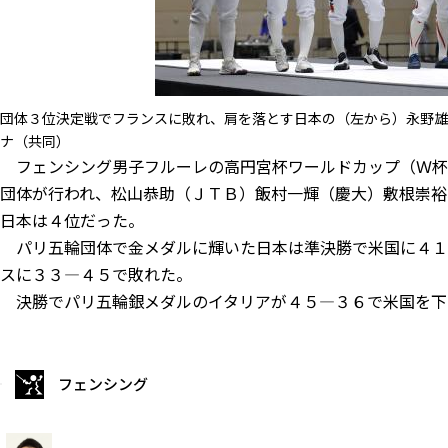
団体３位決定戦でフランスに敗れ、肩を落とす日本の（左から）永野雄
ナ（共同）
フェンシング男子フルーレの高円宮杯ワールドカップ（Ｗ杯
団体が行われ、松山恭助（ＪＴＢ）飯村一輝（慶大）敷根崇裕
日本は４位だった。
パリ五輪団体で金メダルに輝いた日本は準決勝で米国に４１
スに３３―４５で敗れた。
決勝でパリ五輪銀メダルのイタリアが４５―３６で米国を下
フェンシング