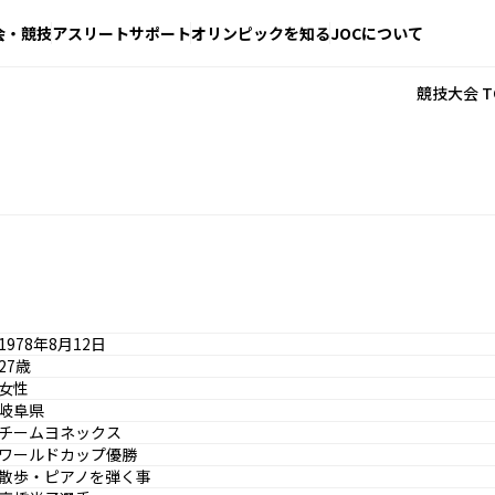
会・競技
アスリートサポート
オリンピックを知る
JOCについて
競技大会 T
1978年8月12日
27歳
女性
岐阜県
チームヨネックス
ワールドカップ優勝
散歩・ピアノを弾く事