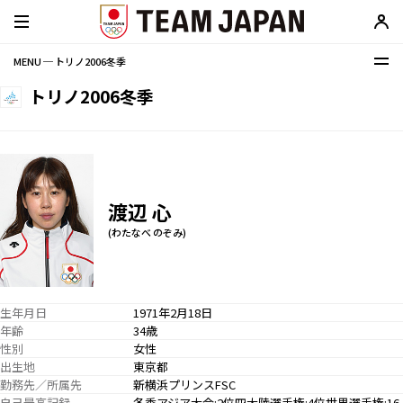
MENU ─ トリノ2006冬季
トリノ2006冬季
渡辺 心
(わたなべ のぞみ)
生年月日
1971年2月18日
年齢
34歳
性別
女性
出生地
東京都
勤務先／所属先
新横浜プリンスFSC
自己最高記録
冬季アジア大会:2位四大陸選手権:4位世界選手権:16