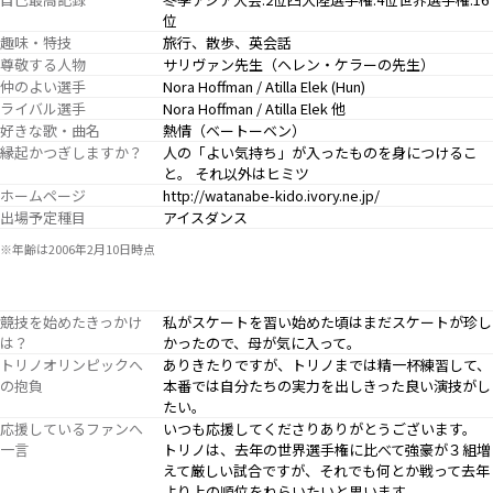
位
趣味・特技
旅行、散歩、英会話
尊敬する人物
サリヴァン先生（ヘレン・ケラーの先生）
仲のよい選手
Nora Hoffman / Atilla Elek (Hun)
ライバル選手
Nora Hoffman / Atilla Elek 他
好きな歌・曲名
熱情（ベートーベン）
縁起かつぎしますか？
人の「よい気持ち」が入ったものを身につけるこ
と。 それ以外はヒミツ
ホームページ
http://watanabe-kido.ivory.ne.jp/
出場予定種目
アイスダンス
※年齢は2006年2月10日時点
競技を始めたきっかけ
私がスケートを習い始めた頃はまだスケートが珍し
は？
かったので、母が気に入って。
トリノオリンピックへ
ありきたりですが、トリノまでは精一杯練習して、
の抱負
本番では自分たちの実力を出しきった良い演技がし
たい。
応援しているファンへ
いつも応援してくださりありがとうございます。
一言
トリノは、去年の世界選手権に比べて強豪が３組増
えて厳しい試合ですが、それでも何とか戦って去年
より上の順位をねらいたいと思います。