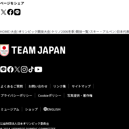
ページをシェア
HOME
大会
オリンピック競技大会
トリノ2006冬季
競技一覧
スキー・アルペン
日本代
よくあるご質問
お問い合わせ
リンク集
サイトマップ
プライバシーポリシー
Cookieポリシー
写真提供・著作権
ミュージアム
ショップ
ENGLISH
公益財団法人日本オリンピック委員会
© 2024 JAPANESE OLYMPIC COMMITTEE