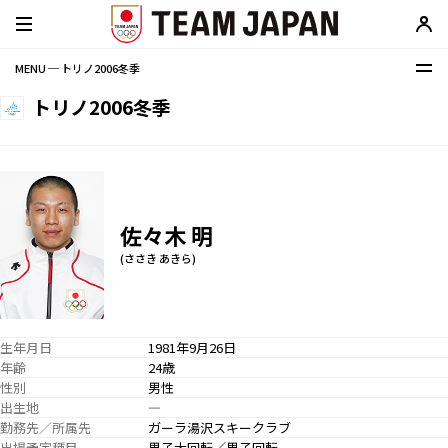
MENU ─ トリノ2006冬季
トリノ2006冬季
佐々木 明
(ささき あきら)
生年月日
1981年9月26日
年齢
24歳
性別
男性
出生地
―
勤務先／所属先
ガーラ湯沢スキークラブ
出場予定種目
男子大回転／男子回転