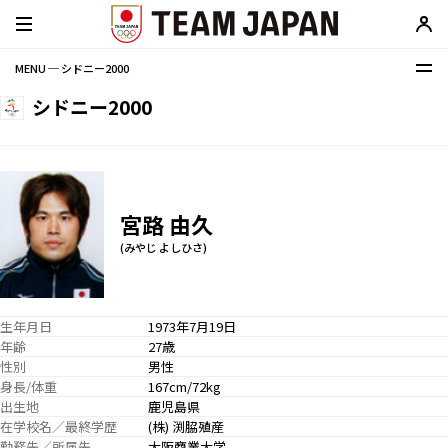
MENU ─ シドニー2000
シドニー2000
宮路 由久
(みやじ よしひさ)
生年月日
1973年7月19日
年齢
27歳
性別
男性
身長/体重
167cm/72kg
出生地
鹿児島県
在学校名／最終学歴
(株) 渕脇殖産
勤務先／所属先
大阪商業大学