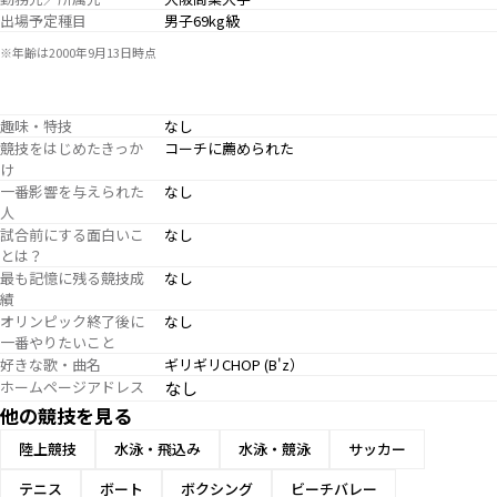
出場予定種目
男子69kg級
※年齢は2000年9月13日時点
趣味・特技
なし
競技をはじめたきっか
コーチに薦められた
け
一番影響を与えられた
なし
人
試合前にする面白いこ
なし
とは？
最も記憶に残る競技成
なし
績
オリンピック終了後に
なし
一番やりたいこと
好きな歌・曲名
ギリギリCHOP (B'z）
ホームページアドレス
なし
他の競技を見る
陸上競技
水泳・飛込み
水泳・競泳
サッカー
テニス
ボート
ボクシング
ビーチバレー