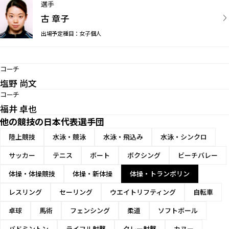
選手
古 章子
出場予定種目：女子個人
コーチ
塩野 尚文
コーチ
福井 卓也
他の競技の日本代表選手団
陸上競技
水泳・競泳
水泳・飛込み
水泳・シンクロ
サッカー
テニス
ボート
ボクシング
ビーチバレー
体操・体操競技
体操・新体操
体操・トランポリン
レスリング
セーリング
ウエイトリフティング
自転車
卓球
馬術
フェンシング
柔道
ソフトボール
バドミントン
ライフル射撃
クレー射撃
カヌー