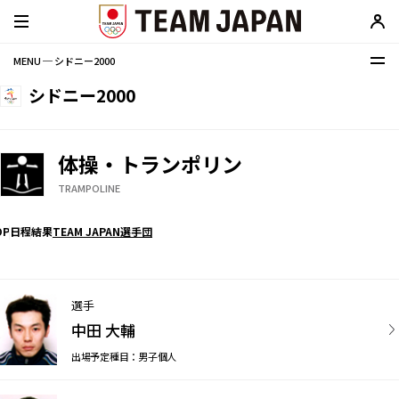
MENU ─ シドニー2000
シドニー2000
体操・トランポリン
TRAMPOLINE
OP
日程
結果
TEAM JAPAN選手団
選手
中田 大輔
出場予定種目：男子個人