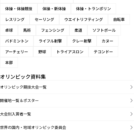
体操・体操競技
体操・新体操
体操・トランポリン
レスリング
セーリング
ウエイトリフティング
自転車
卓球
馬術
フェンシング
柔道
ソフトボール
バドミントン
ライフル射撃
クレー射撃
カヌー
アーチェリー
野球
トライアスロン
テコンドー
本部
オリンピック資料集
オリンピック競技大会一覧
開催地一覧＆ポスター
大会別入賞者一覧
世界の国内・地域オリンピック委員会