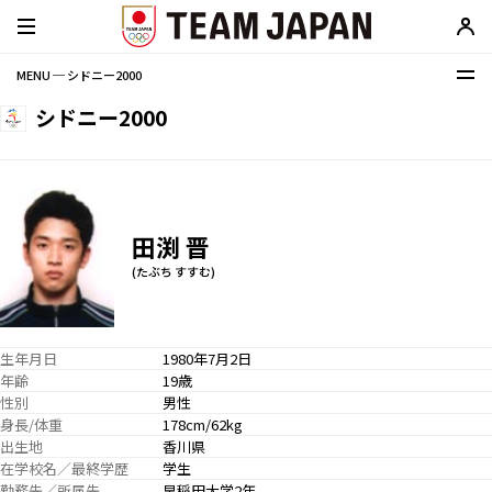
MENU ─ シドニー2000
シドニー2000
田渕 晋
(たぶち すすむ)
生年月日
1980年7月2日
年齢
19歳
性別
男性
身長/体重
178cm/62kg
出生地
香川県
在学校名／最終学歴
学生
勤務先／所属先
早稲田大学2年