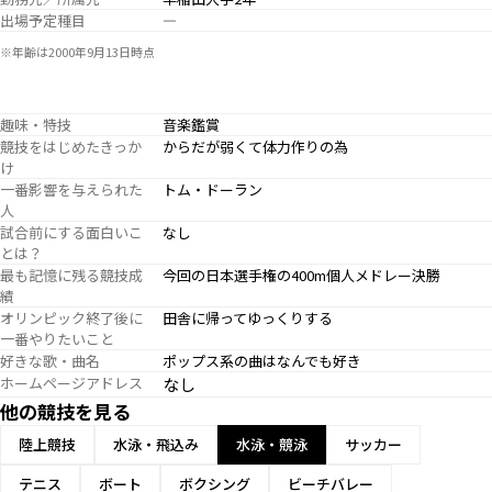
出場予定種目
―
※年齢は2000年9月13日時点
趣味・特技
音楽鑑賞
競技をはじめたきっか
からだが弱くて体力作りの為
け
一番影響を与えられた
トム・ドーラン
人
試合前にする面白いこ
なし
とは？
最も記憶に残る競技成
今回の日本選手権の400m個人メドレー決勝
績
オリンピック終了後に
田舎に帰ってゆっくりする
一番やりたいこと
好きな歌・曲名
ポップス系の曲はなんでも好き
ホームページアドレス
なし
他の競技を見る
陸上競技
水泳・飛込み
水泳・競泳
サッカー
テニス
ボート
ボクシング
ビーチバレー