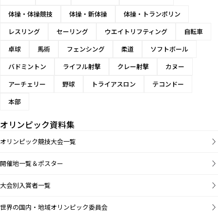
体操・体操競技
体操・新体操
体操・トランポリン
レスリング
セーリング
ウエイトリフティング
自転車
卓球
馬術
フェンシング
柔道
ソフトボール
バドミントン
ライフル射撃
クレー射撃
カヌー
アーチェリー
野球
トライアスロン
テコンドー
本部
オリンピック資料集
オリンピック競技大会一覧
開催地一覧＆ポスター
大会別入賞者一覧
世界の国内・地域オリンピック委員会