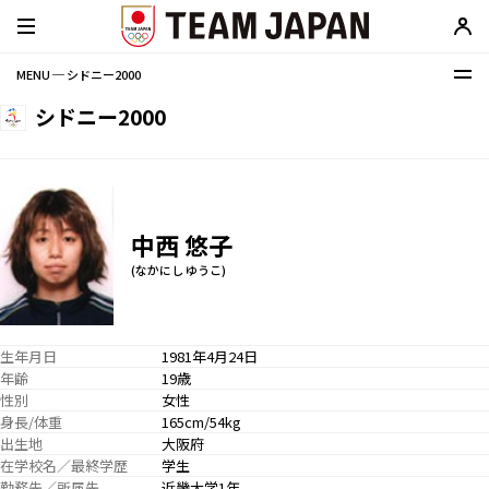
MENU ─ シドニー2000
シドニー2000
中西 悠子
(なかにし ゆうこ)
生年月日
1981年4月24日
年齢
19歳
性別
女性
身長/体重
165cm/54kg
出生地
大阪府
在学校名／最終学歴
学生
勤務先／所属先
近畿大学1年