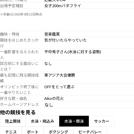
出場予定種目
女子200mバタフライ
※年齢は2000年9月13日時点
趣味・特技
音楽鑑賞
競技をはじめたきっか
気が付いたらやっていた
け
一番影響を与えられた
平中秀子さん(水泳に対する姿勢)
人
試合前にする面白いこ
なし
とは？
最も記憶に残る競技成
東アジア大会優勝
績
オリンピック終了後に
OFFをとって遊ぶ
一番やりたいこと
好きな歌・曲名
Aikoの花火
ホームページアドレス
なし
他の競技を見る
陸上競技
水泳・飛込み
水泳・競泳
サッカー
テニス
ボート
ボクシング
ビーチバレー