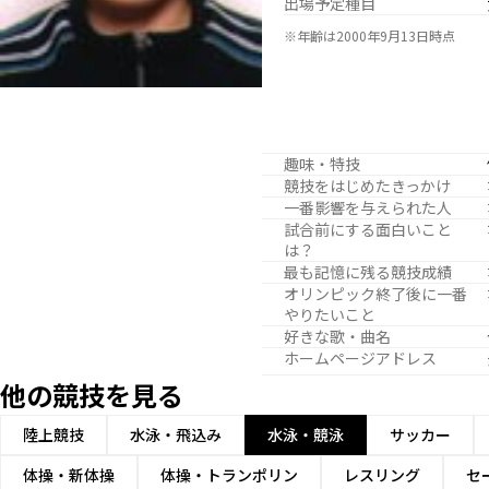
出場予定種目
※年齢は2000年9月13日時点
趣味・特技
競技をはじめたきっかけ
一番影響を与えられた人
試合前にする面白いこと
は？
最も記憶に残る競技成績
オリンピック終了後に一番
やりたいこと
好きな歌・曲名
ホームページアドレス
他の競技を見る
陸上競技
水泳・飛込み
水泳・競泳
サッカー
体操・新体操
体操・トランポリン
レスリング
セ