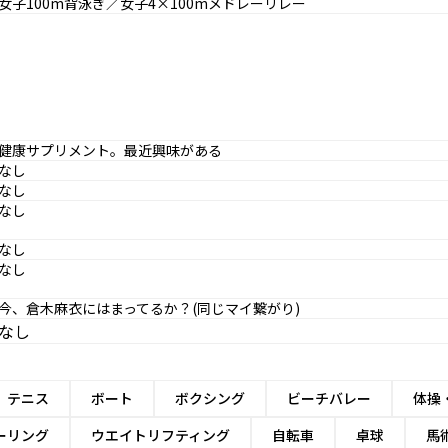
女子100m背泳ぎ／女子4×100mメドレーリレー
健康サプリメント。最近興味がある
なし
なし
なし
なし
なし
今、倉木麻衣にはまってるか？(同じマイ繋がり)
なし
テニス
ボート
ボクシング
ビーチバレー
体操
ーリング
ウエイトリフティング
自転車
卓球
馬