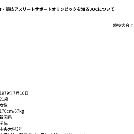
会・競技
アスリートサポート
オリンピックを知る
JOCについて
競技大会 T
1979年7月16日
21歳
女性
170cm/67kg
新潟県
学生
中央大学3年