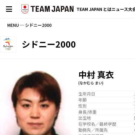
TEAM JAPAN とは
ニュース
大
MENU ─ シドニー2000
シドニー2000
中村 真衣
(なかむら まい)
生年月日
年齢
性別
身長/体重
出生地
在学校名／最終学歴
勤務先／所属先