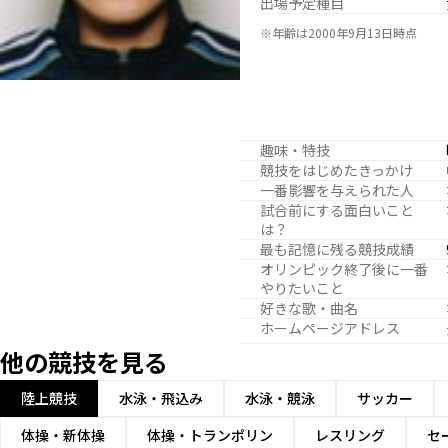
出場予定種目
※年齢は2000年9月13日時点
趣味・特技
競技をはじめたきっかけ
一番影響を与えられた人
試合前にする面白いこと
は？
最も記憶に残る競技成績
オリンピック終了後に一番
やりたいこと
好きな歌・曲名
ホームページアドレス
他の競技を見る
陸上競技
水泳・飛込み
水泳・競泳
サッカー
体操・新体操
体操・トランポリン
レスリング
セ