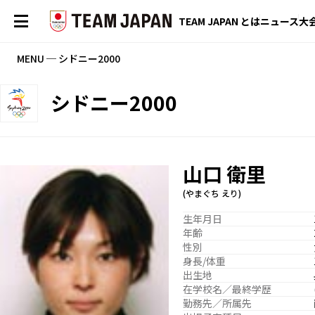
TEAM JAPAN とは
ニュース
大
MENU ─ シドニー2000
シドニー2000
山口 衛里
(やまぐち えり)
生年月日
年齢
性別
身長/体重
出生地
在学校名／最終学歴
勤務先／所属先