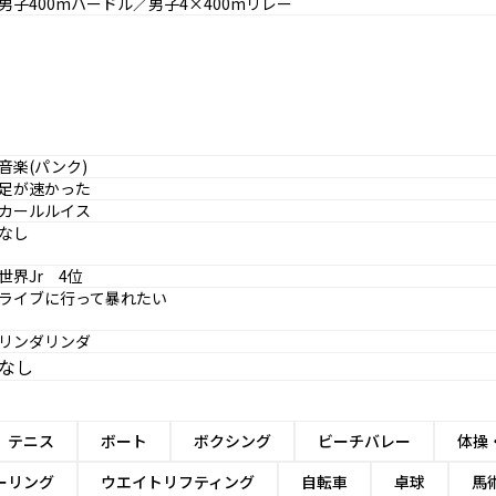
男子400mハードル／男子4×400mリレー
音楽(パンク)
足が速かった
カールルイス
なし
世界Jr 4位
ライブに行って暴れたい
リンダリンダ
なし
テニス
ボート
ボクシング
ビーチバレー
体操
ーリング
ウエイトリフティング
自転車
卓球
馬