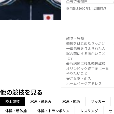
出場予定種目
※年齢は2000年9月13日時点
趣味・特技
競技をはじめたきっかけ
一番影響を与えられた人
試合前にする面白いこと
は？
最も記憶に残る競技成績
オリンピック終了後に一番
やりたいこと
好きな歌・曲名
ホームページアドレス
他の競技を見る
陸上競技
水泳・飛込み
水泳・競泳
サッカー
体操・新体操
体操・トランポリン
レスリング
セ