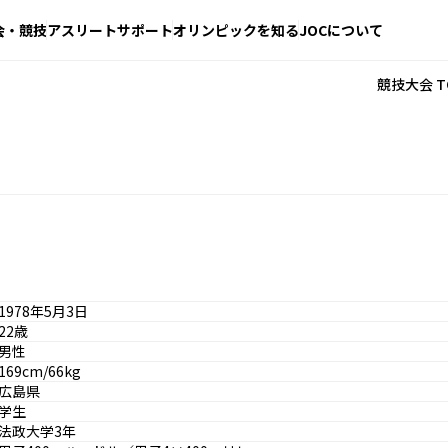
会・競技
アスリートサポート
オリンピックを知る
JOCについて
競技大会 T
1978年5月3日
22歳
男性
169cm/66kg
広島県
学生
法政大学3年