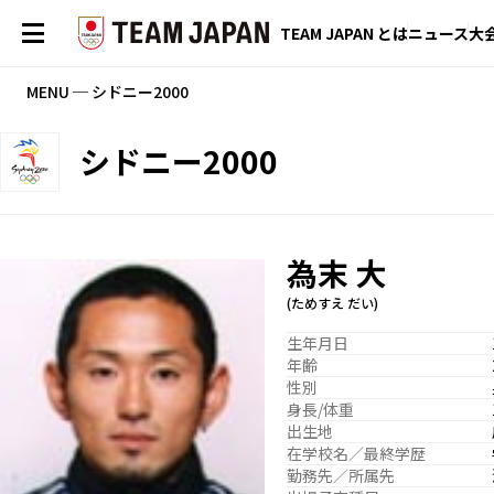
TEAM JAPAN とは
ニュース
大
MENU ─ シドニー2000
シドニー2000
為末 大
(ためすえ だい)
生年月日
年齢
性別
身長/体重
出生地
在学校名／最終学歴
勤務先／所属先