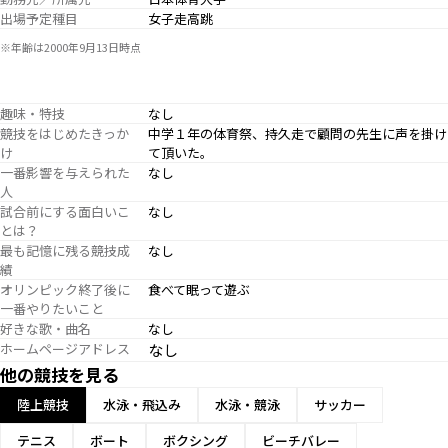
出場予定種目
女子走高跳
※年齢は2000年9月13日時点
趣味・特技
なし
競技をはじめたきっか
中学１年の体育祭、持久走で顧問の先生に声を掛け
け
て頂いた。
一番影響を与えられた
なし
人
試合前にする面白いこ
なし
とは？
最も記憶に残る競技成
なし
績
オリンピック終了後に
食べて眠って遊ぶ
一番やりたいこと
好きな歌・曲名
なし
ホームページアドレス
なし
他の競技を見る
陸上競技
水泳・飛込み
水泳・競泳
サッカー
テニス
ボート
ボクシング
ビーチバレー