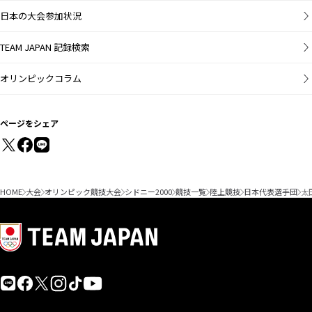
日本の大会参加状況
TEAM JAPAN 記録検索
オリンピックコラム
ページをシェア
HOME
大会
オリンピック競技大会
シドニー2000
競技一覧
陸上競技
日本代表選手団
太