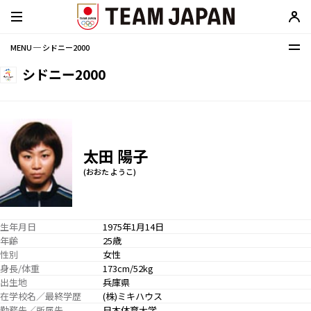
MENU ─ シドニー2000
シドニー2000
太田 陽子
(おおた ようこ)
生年月日
1975年1月14日
年齢
25歳
性別
女性
身長/体重
173cm/52kg
出生地
兵庫県
在学校名／最終学歴
(株)ミキハウス
勤務先／所属先
日本体育大学