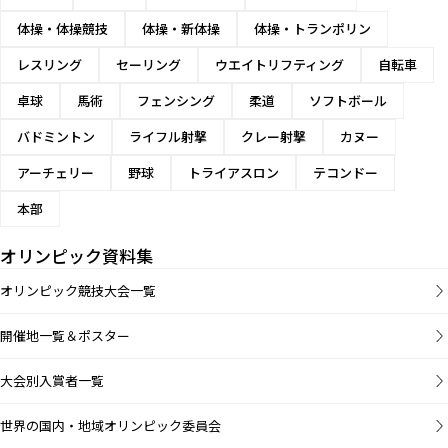
体操・体操競技
体操・新体操
体操・トランポリン
レスリング
セーリング
ウエイトリフティング
自転車
卓球
馬術
フェンシング
柔道
ソフトボール
バドミントン
ライフル射撃
クレー射撃
カヌー
アーチェリー
野球
トライアスロン
テコンドー
本部
オリンピック資料集
オリンピック競技大会一覧
開催地一覧＆ポスター
大会別入賞者一覧
世界の国内・地域オリンピック委員会