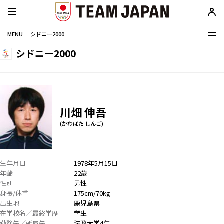
MENU ─ シドニー2000
シドニー2000
川畑 伸吾
(かわばた しんご)
生年月日
1978年5月15日
年齢
22歳
性別
男性
身長/体重
175cm/70kg
出生地
鹿児島県
在学校名／最終学歴
学生
勤務先／所属先
法政大学4年