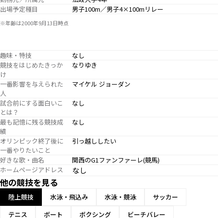
出場予定種目
男子100m／男子4×100mリレー
※年齢は2000年9月13日時点
趣味・特技
なし
競技をはじめたきっか
なりゆき
け
一番影響を与えられた
マイケル ジョーダン
人
試合前にする面白いこ
なし
とは？
最も記憶に残る競技成
なし
績
オリンピック終了後に
引っ越ししたい
一番やりたいこと
好きな歌・曲名
関西のG1ファンファーレ(競馬)
ホームページアドレス
なし
他の競技を見る
陸上競技
水泳・飛込み
水泳・競泳
サッカー
テニス
ボート
ボクシング
ビーチバレー