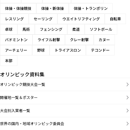
体操・体操競技
体操・新体操
体操・トランポリン
レスリング
セーリング
ウエイトリフティング
自転車
卓球
馬術
フェンシング
柔道
ソフトボール
バドミントン
ライフル射撃
クレー射撃
カヌー
アーチェリー
野球
トライアスロン
テコンドー
本部
オリンピック資料集
オリンピック競技大会一覧
開催地一覧＆ポスター
大会別入賞者一覧
世界の国内・地域オリンピック委員会