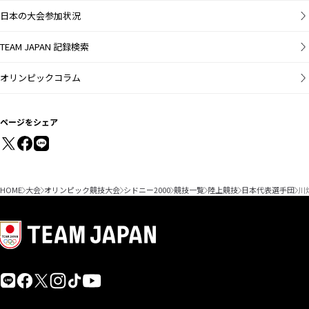
日本の大会参加状況
TEAM JAPAN 記録検索
オリンピックコラム
ページをシェア
HOME
大会
オリンピック競技大会
シドニー2000
競技一覧
陸上競技
日本代表選手団
川