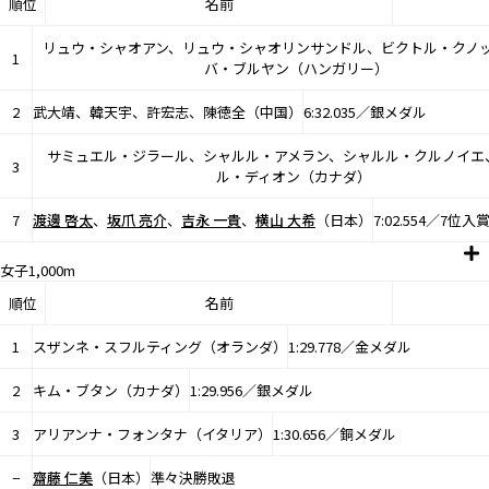
順位
名前
リュウ・シャオアン、リュウ・シャオリンサンドル、ビクトル・クノ
1
バ・ブルヤン（ハンガリー）
2
武大靖、韓天宇、許宏志、陳徳全（中国）
6:32.035／銀メダル
サミュエル・ジラール、シャルル・アメラン、シャルル・クルノイエ
3
ル・ディオン（カナダ）
7
渡邊 啓太
、
坂爪 亮介
、
吉永 一貴
、
横山 大希
（日本）
7:02.554／7位入
女子1,000m
順位
名前
1
スザンネ・スフルティング（オランダ）
1:29.778／金メダル
2
キム・ブタン（カナダ）
1:29.956／銀メダル
3
アリアンナ・フォンタナ（イタリア）
1:30.656／銅メダル
−
齋藤 仁美
（日本）
準々決勝敗退