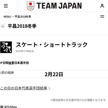
MENU ─ 平昌2018冬季
平昌2018冬季
スケート・ショートトラック
SHORTTRACK
OP
日程
結果
日本選手団
前の結果
2月22日
この日の日本代表選手団結果
※競技結果は日本選手団のみの情報となります。
男子500m