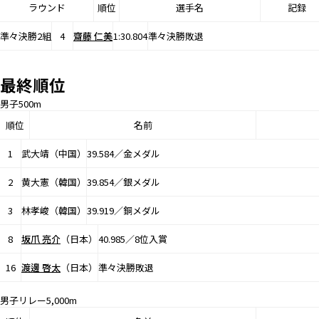
ラウンド
順位
選手名
記録
準々決勝2組
4
齋藤 仁美
1:30.804
準々決勝敗退
最終順位
男子500m
順位
名前
1
武大靖（中国）
39.584／金メダル
2
黄大憲（韓国）
39.854／銀メダル
3
林孝峻（韓国）
39.919／銅メダル
8
坂爪 亮介
（日本）
40.985／8位入賞
16
渡邊 啓太
（日本）
準々決勝敗退
男子リレー5,000m