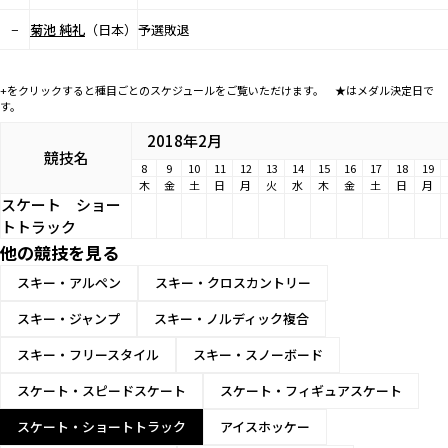
−
菊池 純礼
（日本）
予選敗退
+をクリックすると種目ごとのスケジュールをご覧いただけます。 ★はメダル決定日で
す。
2018年2月
競技名
8
9
10
11
12
13
14
15
16
17
18
19
木
金
土
日
月
火
水
木
金
土
日
月
スケート
ショー
トトラック
他の競技を見る
スキー・アルペン
スキー・クロスカントリー
スキー・ジャンプ
スキー・ノルディック複合
スキー・フリースタイル
スキー・スノーボード
スケート・スピードスケート
スケート・フィギュアスケート
スケート・ショートトラック
アイスホッケー