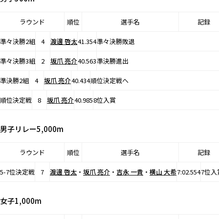
ラウンド
順位
選手名
記録
準々決勝2組
4
渡邊 啓太
41.354
準々決勝敗退
準々決勝3組
2
坂爪 亮介
40.563
準決勝進出
準決勝2組
4
坂爪 亮介
40.434
順位決定戦へ
順位決定戦
8
坂爪 亮介
40.985
8位入賞
男子リレー5,000m
ラウンド
順位
選手名
記録
5-7位決定戦
7
渡邊 啓太
・
坂爪 亮介
・
吉永 一貴
・
横山 大希
7:02.554
7位入
女子1,000m