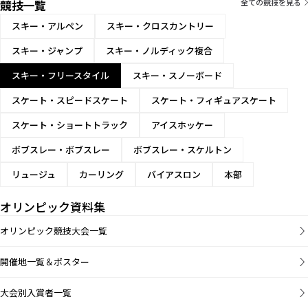
競技一覧
男子ハーフパ
全ての競技を見る
イプ
スキー・アルペン
スキー・クロスカントリー
男子スキーク
スキー・ジャンプ
スキー・ノルディック複合
ロス
スキー・フリースタイル
スキー・スノーボード
男子スロープ
スタイル
スケート・スピードスケート
スケート・フィギュアスケート
男子ビッグエ
スケート・ショートトラック
アイスホッケー
ア
ボブスレー・ボブスレー
ボブスレー・スケルトン
女子モーグル
リュージュ
カーリング
バイアスロン
本部
女子エアリア
オリンピック資料集
ル
オリンピック競技大会一覧
女子ハーフパ
イプ
開催地一覧＆ポスター
女子スキーク
大会別入賞者一覧
ロス