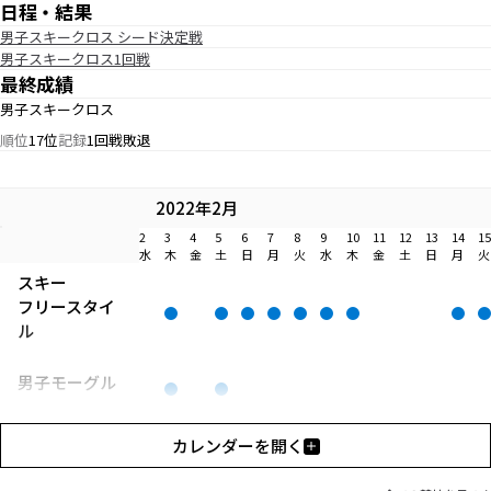
日程・結果
男子スキークロス シード決定戦
男子スキークロス1回戦
最終成績
男子スキークロス
順位
17位
記録
1回戦敗退
2022年2月
2
3
4
5
6
7
8
9
10
11
12
13
14
15
水
木
金
土
日
月
火
水
木
金
土
日
月
火
スキー
フリースタイ
ル
男子モーグル
男子エアリア
カレンダーを開く
ル