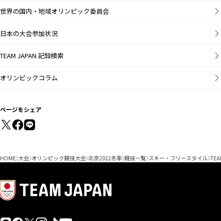
2
3
4
5
6
7
8
9
10
11
12
13
14
15
世界の国内・地域オリンピック委員会
女子スロープ
スタイル
日本の大会参加状況
女子ビッグエ
TEAM JAPAN 記録検索
ア
エアリアル混
オリンピックコラム
合団体
ページをシェア
HOME
大会
オリンピック競技大会
北京2022冬季
競技一覧
スキー・フリースタイル
TEA