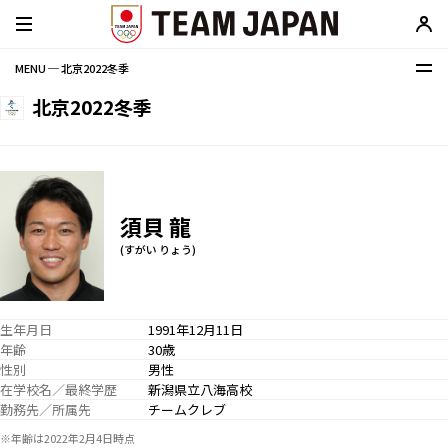
MENU ─ 北京2022冬季
北京2022冬季
須貝 龍
(すがい りょう)
生年月日
1991年12月11日
年齢
30歳
性別
男性
在学校名／最終学歴
新潟県立八海高校
勤務先／所属先
チームクレブ
※年齢は2022年2月4日時点