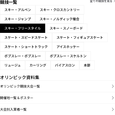
競技一覧
男子ハーフパ
全ての競技を見る
イプ
スキー・アルペン
スキー・クロスカントリー
男子スキーク
スキー・ジャンプ
スキー・ノルディック複合
ロス
スキー・フリースタイル
スキー・スノーボード
男子スロープ
スタイル
スケート・スピードスケート
スケート・フィギュアスケート
男子ビッグエ
スケート・ショートトラック
アイスホッケー
ア
ボブスレー・ボブスレー
ボブスレー・スケルトン
女子モーグル
リュージュ
カーリング
バイアスロン
本部
女子エアリア
オリンピック資料集
ル
オリンピック競技大会一覧
女子ハーフパ
イプ
開催地一覧＆ポスター
女子スキーク
大会別入賞者一覧
ロス