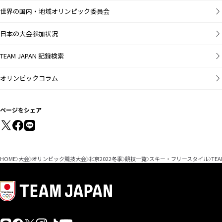
2
3
4
5
6
7
8
9
10
11
12
13
14
15
世界の国内・地域オリンピック委員会
女子スロープ
スタイル
日本の大会参加状況
女子ビッグエ
TEAM JAPAN 記録検索
ア
エアリアル混
オリンピックコラム
合団体
ページをシェア
HOME
大会
オリンピック競技大会
北京2022冬季
競技一覧
スキー・フリースタイル
TEA