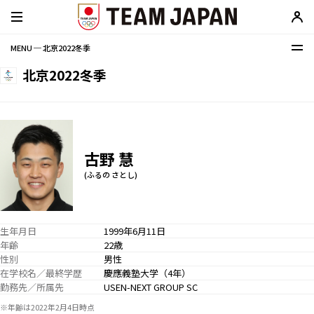
MENU ─ 北京2022冬季
北京2022冬季
古野 慧
(ふるの さとし)
生年月日
1999年6月11日
年齢
22歳
性別
男性
在学校名／最終学歴
慶應義塾大学（4年）
勤務先／所属先
USEN-NEXT GROUP SC
※年齢は2022年2月4日時点