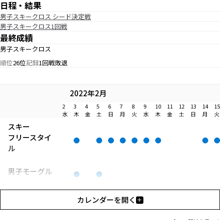
日程・結果
男子スキークロス シード決定戦
男子スキークロス1回戦
最終成績
男子スキークロス
順位
26位
記録
1回戦敗退
2022年2月
2
3
4
5
6
7
8
9
10
11
12
13
14
15
水
木
金
土
日
月
火
水
木
金
土
日
月
火
スキー
フリースタイ
ル
男子モーグル
男子エアリア
カレンダーを開く
ル