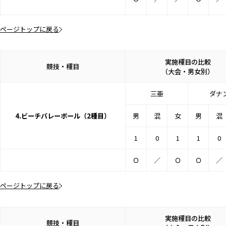
ページトップに戻る
実施種目の比較
競技・種目
（大会・男女別）
三亜
ダナ
4.ビーチバレーボール（2種目）
男
混
女
男
混
1
0
1
1
0
Ｏ
／
Ｏ
Ｏ
／
ページトップに戻る
実施種目の比較
競技・種目