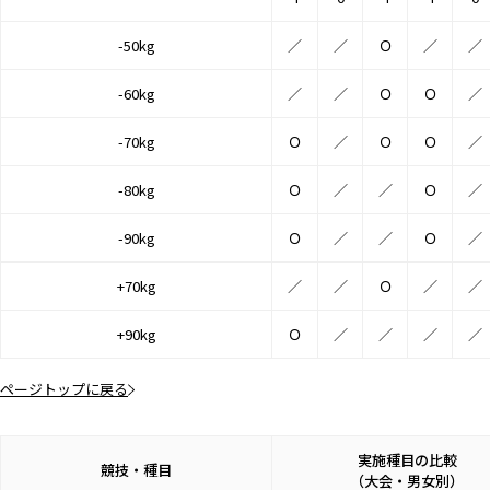
-50kg
／
／
Ｏ
／
／
-60kg
／
／
Ｏ
Ｏ
／
-70kg
Ｏ
／
Ｏ
Ｏ
／
-80kg
Ｏ
／
／
Ｏ
／
-90kg
Ｏ
／
／
Ｏ
／
+70kg
／
／
Ｏ
／
／
+90kg
Ｏ
／
／
／
／
ページトップに戻る
実施種目の比較
競技・種目
（大会・男女別）