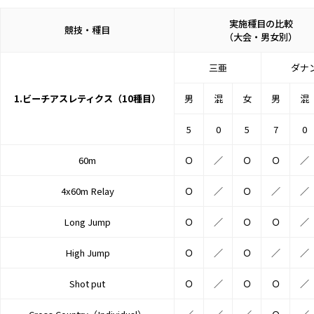
実施種目の比較
競技・種目
（大会・男女別）
三亜
ダナ
1.ビーチアスレティクス（10種目）
男
混
女
男
混
5
0
5
7
0
60m
Ｏ
／
Ｏ
Ｏ
／
4x60m Relay
Ｏ
／
Ｏ
／
／
Long Jump
Ｏ
／
Ｏ
Ｏ
／
High Jump
Ｏ
／
Ｏ
／
／
Shot put
Ｏ
／
Ｏ
Ｏ
／