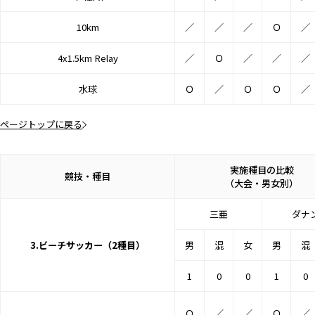
10km
／
／
／
Ｏ
／
4x1.5km Relay
／
Ｏ
／
／
／
水球
Ｏ
／
Ｏ
Ｏ
／
ページトップに戻る
実施種目の比較
競技・種目
（大会・男女別）
三亜
ダナ
3.ビーチサッカー（2種目）
男
混
女
男
混
1
0
0
1
0
Ｏ
／
／
Ｏ
／