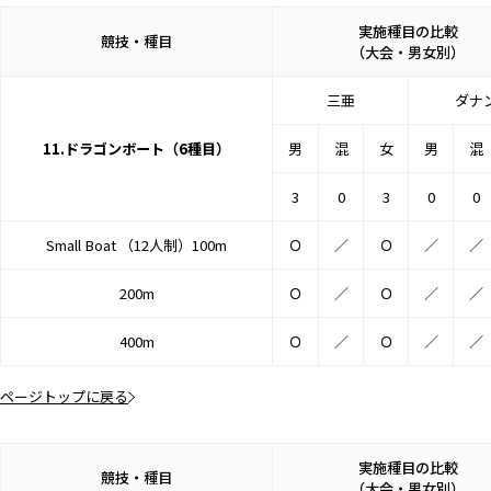
実施種目の比較
競技・種目
（大会・男女別）
三亜
ダナ
11.ドラゴンボート（6種目）
男
混
女
男
混
3
0
3
0
0
Small Boat （12人制）100m
Ｏ
／
Ｏ
／
／
200m
Ｏ
／
Ｏ
／
／
400m
Ｏ
／
Ｏ
／
／
ページトップに戻る
実施種目の比較
競技・種目
（大会・男女別）