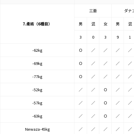
三亜
ダナ
7.柔術（6種目）
男
混
女
男
混
3
0
3
9
1
-62kg
Ｏ
／
／
／
／
-69kg
Ｏ
／
／
／
／
-77kg
Ｏ
／
／
／
／
-52kg
／
／
Ｏ
／
／
-57kg
／
／
Ｏ
／
／
-63kg
／
／
Ｏ
／
／
Newaza-45kg
／
／
／
／
／