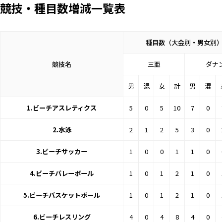
競技・種目数増減一覧表
種目数（大会別・男女別
競技名
三亜
ダナ
男
混
女
計
男
混
1.ビーチアスレティクス
5
0
5
10
7
0
2.水泳
2
1
2
5
3
0
3.ビーチサッカー
1
0
0
1
1
0
4.ビーチバレーボール
1
0
1
2
1
0
5.ビーチバスケットボール
1
0
1
2
1
0
6.ビーチレスリング
4
0
4
8
4
0