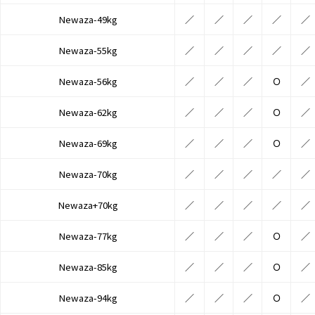
Newaza-49kg
／
／
／
／
／
Newaza-55kg
／
／
／
／
／
Newaza-56kg
／
／
／
Ｏ
／
Newaza-62kg
／
／
／
Ｏ
／
Newaza-69kg
／
／
／
Ｏ
／
Newaza-70kg
／
／
／
／
／
Newaza+70kg
／
／
／
／
／
Newaza-77kg
／
／
／
Ｏ
／
Newaza-85kg
／
／
／
Ｏ
／
Newaza-94kg
／
／
／
Ｏ
／