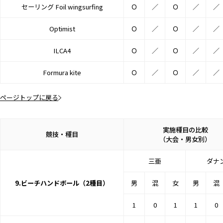
セーリング Foil wingsurfing
Ｏ
／
Ｏ
／
／
Optimist
Ｏ
／
Ｏ
／
／
ILCA4
Ｏ
／
Ｏ
／
／
Formura kite
Ｏ
／
Ｏ
／
／
ページトップに戻る
実施種目の比較
競技・種目
（大会・男女別）
三亜
ダナ
9.ビーチハンドボール（2種目）
男
混
女
男
混
1
0
1
1
0