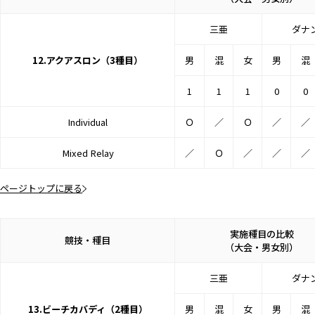
三亜
ダナ
12.アクアスロン（3種目）
男
混
女
男
混
1
1
1
0
0
Individual
Ｏ
／
Ｏ
／
／
Mixed Relay
／
Ｏ
／
／
／
ページトップに戻る
実施種目の比較
競技・種目
（大会・男女別）
三亜
ダナ
13.ビーチカバディ（2種目）
男
混
女
男
混