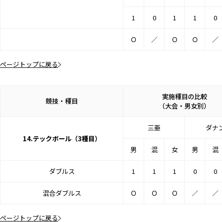
1
0
1
1
0
Ｏ
／
Ｏ
Ｏ
／
ページトップに戻る
実施種目の比較
競技・種目
（大会・男女別）
三亜
ダナ
14.テックボール（3種目）
男
混
女
男
混
ダブルス
1
1
1
0
0
混合ダブルス
Ｏ
Ｏ
Ｏ
／
／
ページトップに戻る