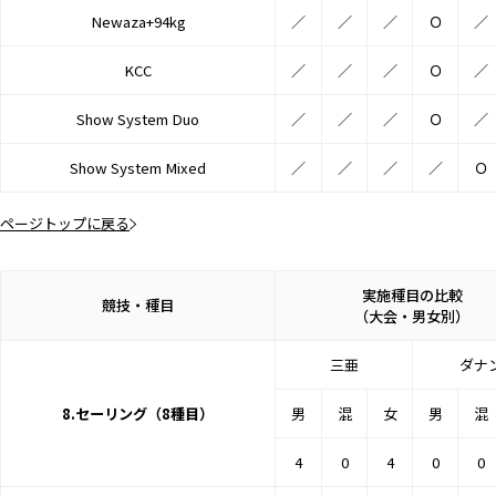
Newaza+94kg
／
／
／
Ｏ
／
KCC
／
／
／
Ｏ
／
Show System Duo
／
／
／
Ｏ
／
Show System Mixed
／
／
／
／
Ｏ
ページトップに戻る
実施種目の比較
競技・種目
（大会・男女別）
三亜
ダナ
8.セーリング（8種目）
男
混
女
男
混
4
0
4
0
0