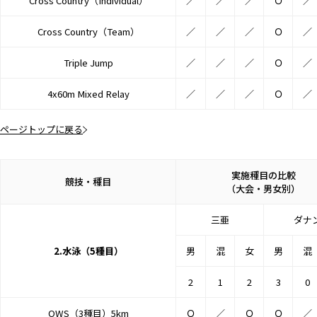
Cross Country（Individual）
／
／
／
Ｏ
／
Cross Country（Team）
／
／
／
Ｏ
／
Triple Jump
／
／
／
Ｏ
／
4x60m Mixed Relay
／
／
／
Ｏ
／
ページトップに戻る
実施種目の比較
競技・種目
（大会・男女別）
三亜
ダナ
2.水泳（5種目）
男
混
女
男
混
2
1
2
3
0
OWS（3種目）5km
Ｏ
／
Ｏ
Ｏ
／