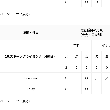
Ｏ
／
Ｏ
Ｏ
／
ページトップに戻る
実施種目の比較
競技・種目
（大会・男女別）
三亜
ダナ
10.スポーツクライミング（4種目）
男
混
女
男
混
2
0
2
0
0
Individual
Ｏ
／
Ｏ
／
／
Relay
Ｏ
／
Ｏ
／
／
ページトップに戻る