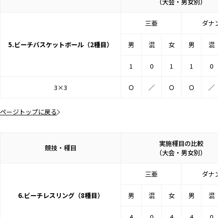
（大会・男女別）
三亜
ダナ
5.ビーチバスケットボール（2種目）
男
混
女
男
混
1
0
1
1
0
3×3
Ｏ
／
Ｏ
Ｏ
／
ページトップに戻る
実施種目の比較
競技・種目
（大会・男女別）
三亜
ダナ
6.ビーチレスリング（8種目）
男
混
女
男
混
4
0
4
4
0