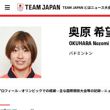
TEAM JAPAN とは
ニュース
大
奥原 希
OKUHARA Nozomi
バドミントン
プロフィール
オリンピックでの成績
主な国際競技大会等の記録
ニ