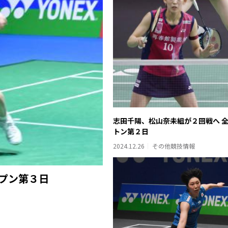
志田千陽、松山奈未組が２回戦へ 
トン第２日
2024.12.26
その他競技情報
プン第３日