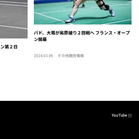
バド、大堀が奥原破り２回戦へ フランス・オープ
ン開幕
トン第２日
2024.03.06
その他競技情報
YouTube