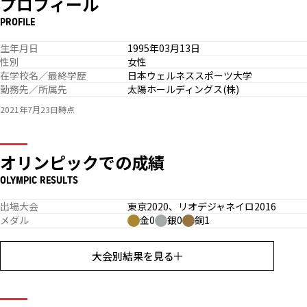
プロフィール
PROFILE
生年月日
1995年03月13日
性別
女性
在学校名／最終学歴
日本ウェルネススポーツ大学
勤務先／所属先
太陽ホールディングス(株)
2021年7月23日時点
オリンピックでの成績
OLYMPIC RESULTS
出場大会
東京2020、リオデジャネイロ2016
メダル
金0
銀0
銅1
大会別結果を見る