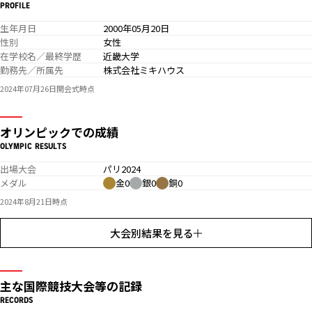
PROFILE
生年月日
2000年05月20日
性別
女性
在学校名／最終学歴
近畿大学
勤務先／所属先
株式会社ミキハウス
2024年07月26日開会式時点
オリンピックでの成績
OLYMPIC RESULTS
出場大会
パリ2024
メダル
金0
銀0
銅0
2024年8月21日時点
大会別結果を見る
主な国際競技大会等の記録
RECORDS