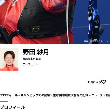
写真：松尾/アフロスポーツ
野田 紗月
NODA Satsuki
アーチェリー
お気に入り
プロフィール
オリンピックでの成績
主な国際競技大会等の記録
ニュース
動
プロフィール