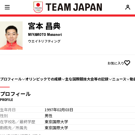
宮本 昌典
MIYAMOTO Masanori
ウエイトリフティング
お気に入り
プロフィール
オリンピックでの成績
主な国際競技大会等の記録
ニュース
動
プロフィール
PROFILE
生年月日
1997年02月03日
性別
男性
在学校名／最終学歴
東京国際大学
勤務先／所属先
東京国際大学