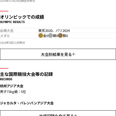
2024年07月26日開会式時点
オリンピックでの成績
OLYMPIC RESULTS
出場大会
東京2020、パリ2024
メダル
金0
銀0
銅0
2024年8月21日時点
大会別結果を見る
主な国際競技大会等の記録
RECORDS
杭州アジア大会
男子73kg級：5位
ジャカルタ・パレンバンアジア大会
男子69kg級：8位
出場記録を全て見る