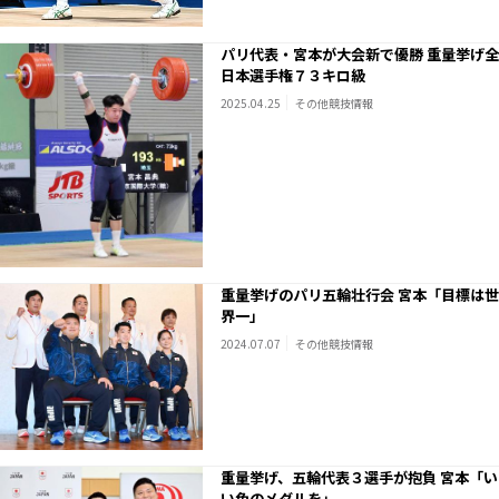
パリ代表・宮本が大会新で優勝 重量挙げ全
日本選手権７３キロ級
2025.04.25
その他競技情報
重量挙げのパリ五輪壮行会 宮本「目標は世
界一」
2024.07.07
その他競技情報
重量挙げ、五輪代表３選手が抱負 宮本「い
い色のメダルを」