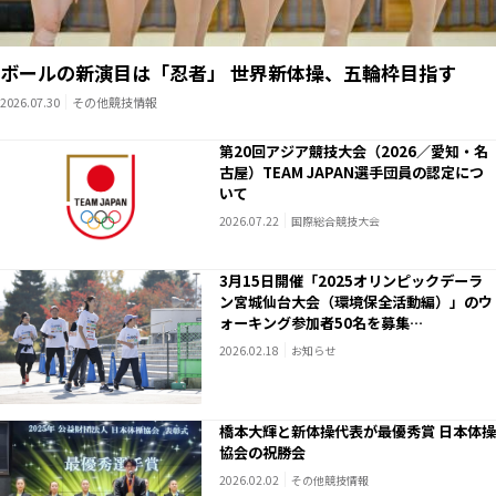
ボールの新演目は「忍者」 世界新体操、五輪枠目指す
2026.07.30
その他競技情報
第20回アジア競技大会（2026／愛知・名
古屋）TEAM JAPAN選手団員の認定につ
いて
2026.07.22
国際総合競技大会
3月15日開催「2025オリンピックデーラ
ン宮城仙台大会（環境保全活動編）」のウ
ォーキング参加者50名を募集
いつまでもスポーツを楽しめる地球である
2026.02.18
お知らせ
ように、環境について考えながら、オリン
ピアンと一緒にウォーキングを楽しみませ
んか？
橋本大輝と新体操代表が最優秀賞 日本体操
協会の祝勝会
2026.02.02
その他競技情報