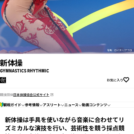
写真：ロイター/アフロ
新体操
GYMNASTICS RHYTHMIC
お気に入り
競技団体
日本体操協会公式サイト
観戦ガイド
参考情報
アスリート
ニュース
動画コンテンツ
新体操は手具を使いながら音楽に合わせてリ
ズミカルな演技を行い、芸術性を競う採点競