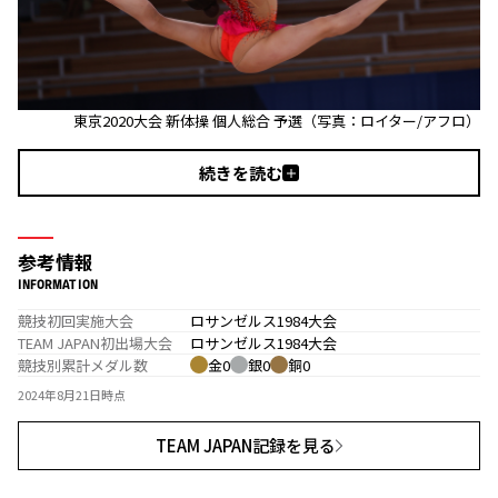
東京2020大会 新体操 個人総合 予選（写真：ロイター/アフロ）
続きを読む
参考情報
INFORMATION
競技初回実施大会
ロサンゼルス1984大会
TEAM JAPAN初出場大会
ロサンゼルス1984大会
競技別累計メダル数
金0
銀0
銅0
2024年8月21日時点
TEAM JAPAN記録を見る