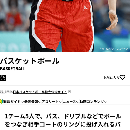
写真：松尾/アフロスポーツ
バスケットボール
BASKETBALL
お気に入り
競技団体
日本バスケットボール協会公式サイト
観戦ガイド
参考情報
アスリート
ニュース
動画コンテンツ
1チーム5人で、パス、ドリブルなどでボール
をつなぎ相手コートのリングに投げ入れるバ