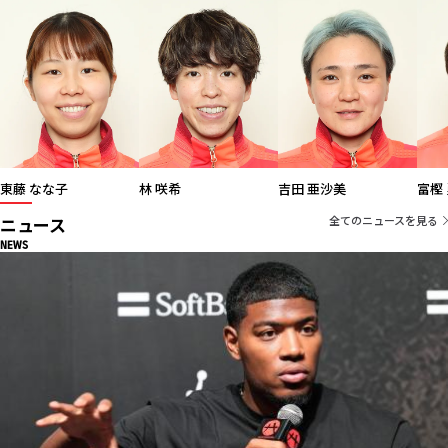
東藤 なな子
林 咲希
吉田 亜沙美
ニュース
全てのニュースを見る
NEWS