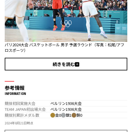
パリ2024大会 バスケットボール 男子 予選ラウンド（写真：松尾/アフ
ロスポーツ）
続きを読む
参考情報
INFORMATION
競技初回実施大会
ベルリン1936大会
TEAM JAPAN初出場大会
ベルリン1936大会
競技別累計メダル数
金0
銀1
銅0
2024年8月21日時点