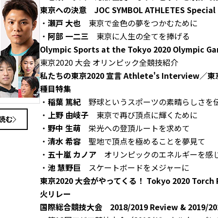
東京への決意 JOC SYMBOL ATHLETES Special I
・
瀬戸 大也
東京で金色の夢をつかむために
・
阿部 一二三
東京に人生の全てを捧げる
Olympic Sports at the Tokyo 2020 Olympic G
東京2020 大会 オリンピック全競技紹介
私たちの東京2020 宣言 Athlete's Intervi
種目特集
・
稲葉 篤紀
野球というスポーツの素晴らしさを
・
上野 由岐子
東京で再び頂点に輝くために
読む
・
野中 生萌
栄光への登頂ルートを求めて
・
清水 希容
聖地で頂点を極めることを夢見て
・
五十嵐 カノア
オリンピックのエネルギーを感
・
池 慧野巨
スケートボードをメジャーに
東京2020 大会がやってくる！ Tokyo 2020 Torch 
火リレー
国際総合競技大会 2018/2019 Review & 2019/202