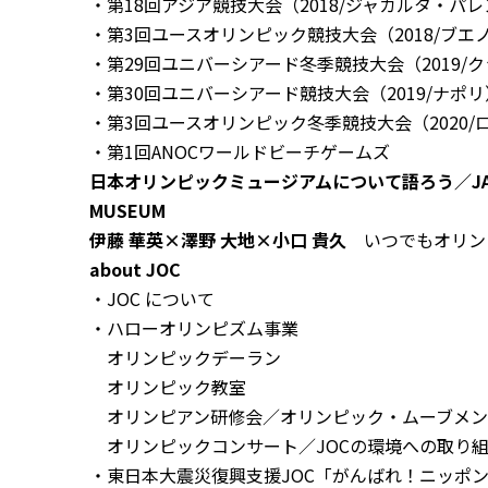
・第18回アジア競技大会（2018/ジャカルタ・パ
・第3回ユースオリンピック競技大会（2018/ブエ
・第29回ユニバーシアード冬季競技大会（2019/
・第30回ユニバーシアード競技大会（2019/ナポリ
・第3回ユースオリンピック冬季競技大会（2020/
・第1回ANOCワールドビーチゲームズ
日本オリンピックミュージアムについて語ろう／JAPAN
MUSEUM
伊藤 華英×澤野 大地×小口 貴久
いつでもオリン
about JOC
・JOC について
・
ハローオリンピズム事業
オリンピックデーラン
オリンピック教室
オリンピアン研修会／オリンピック・ムーブメン
オリンピックコンサート／JOCの環境への取り
・
東日本大震災復興支援JOC「がんばれ！ニッポ