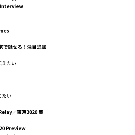
nterview
ames
ew／東京で魅せる！注目追加
伝えたい
じたい
Relay／東京2020 聖
0 Preview