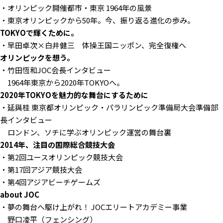
・オリンピック開催都市・東京 1964年の風景
・東京オリンピックから50年。今、振り返る進化の歩み。
TOKYOで輝くために。
・早田卓次×白井健三 体操王国ニッポン、完全復権へ
オリンピックを想う。
・竹田恆和JOC会長インタビュー
1964年東京から2020年TOKYOへ。
2020年TOKYOを魅力的な舞台にするために
・延與桂 東京都オリンピック・パラリンピック準備局大会準備部
長インタビュー
ロンドン、ソチに学ぶオリンピック運営の舞台裏
2014年、注目の国際総合競技大会
・第2回ユースオリンピック競技大会
・第17回アジア競技大会
・第4回アジアビーチゲームズ
about JOC
・夢の舞台へ駆け上がれ！ JOCエリートアカデミー事業
野口凌平（フェンシング）