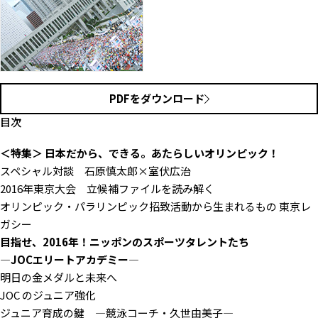
PDFをダウンロード
目次
＜特集＞ 日本だから、できる。あたらしいオリンピック！
スペシャル対談 石原慎太郎×室伏広治
2016年東京大会 立候補ファイルを読み解く
オリンピック・パラリンピック招致活動から生まれるもの 東京レ
ガシー
目指せ、2016年！ニッポンのスポーツタレントたち
—JOCエリートアカデミー—
明日の金メダルと未来へ
JOC のジュニア強化
ジュニア育成の鍵 —競泳コーチ・久世由美子—