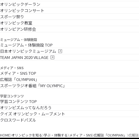
オリンピックデーラン
オリンピックコンサート
スポーツ祭り
オリンピック教室
オリンピアン研修会
ミュージアム・体験施設
ミュージアム・体験施設 TOP
日本オリンピックミュージアム
TEAM JAPAN 2020 VILLAGE
メディア・SNS
メディア・SNS TOP
広報誌「OLYMPIAN」
スポーツラジオ番組「MY OLYMPIC」
学習コンテンツ
学習コンテンツ TOP
オリンピズムってなんだろう
クイズ オリンピック・ムーブメント
クロスワードパズル
HOME
オリンピックを知る
学ぶ・体験する
メディア・SNS
広報誌「OLYMPIAN」
広報誌「