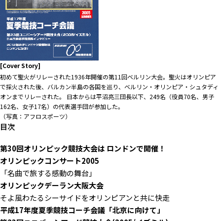
[Cover Story]
初めて聖火がリレーされた1936年開催の第11回ベルリン大会。聖火はオリンピア
で採火された後、バルカン半島の各国を巡り、ベルリン・オリンピア・シュタディ
オンまでリレーされた。 日本からは平沼亮三団長以下、249名（役員70名、男子
162名、女子17名）の代表選手団が参加した。
（写真：アフロスポーツ）
目次
第30回オリンピック競技大会は ロンドンで開催！
オリンピックコンサート2005
「名曲で旅する感動の舞台」
オリンピックデーラン大阪大会
そよ風わたるシーサイドをオリンピアンと共に快走
平成17年度夏季競技コーチ会議「北京に向けて」