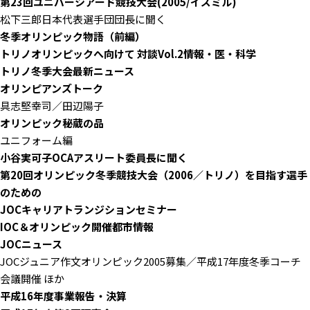
第23回ユニバーシアード競技大会(2005/イズミル)
松下三郎日本代表選手団団長に聞く
冬季オリンピック物語（前編）
トリノオリンピックへ向けて 対談Vol.2情報・医・科学
トリノ冬季大会最新ニュース
オリンピアンズトーク
具志堅幸司／田辺陽子
オリンピック秘蔵の品
ユニフォーム編
小谷実可子OCAアスリート委員長に聞く
第20回オリンピック冬季競技大会（2006／トリノ）を目指す選手
のための
JOCキャリアトランジションセミナー
IOC＆オリンピック開催都市情報
JOCニュース
JOCジュニア作文オリンピック2005募集／平成17年度冬季コーチ
会議開催 ほか
平成16年度事業報告・決算