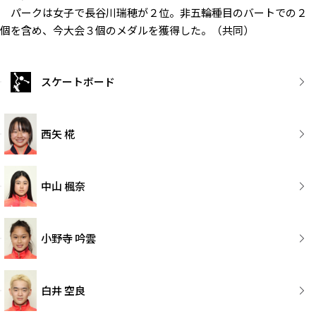
パークは女子で長谷川瑞穂が２位。非五輪種目のバートでの２
個を含め、今大会３個のメダルを獲得した。（共同）
スケートボード
西矢 椛
中山 楓奈
小野寺 吟雲
白井 空良