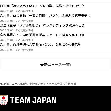
日下尚「追い込めている」 グレコ勢、群馬・草津町で強化
2026.08.06
その他競技情報
八村塁、ロス五輪「一番の目標」 バスケ、２年ぶり代表復帰で
2026.08.06
その他競技情報
池江璃花子「メダルを狙う」 パンパシフィック水泳へ出発
2026.08.04
その他競技情報
高木美帆さんに国民栄誉賞授与 スケート五輪メダル１０個
2026.08.04
その他競技情報
八村塁、Ｗ杯予選へ合宿参加 バスケ、２年ぶり代表活動
2026.08.03
その他競技情報
最新ニュース一覧
HOME
ニュース
西矢、小野寺が優勝 Ｘゲーム千葉大会最終日