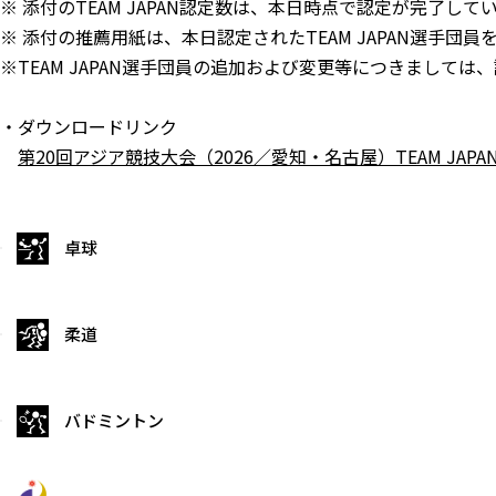
※ 添付のTEAM JAPAN認定数は、本日時点で認定が完了して
※ 添付の推薦用紙は、本日認定されたTEAM JAPAN選手団
※TEAM JAPAN選手団員の追加および変更等につきまして
・ダウンロードリンク
第20回アジア競技大会（2026／愛知・名古屋）TEAM JAPA
卓球
柔道
バドミントン