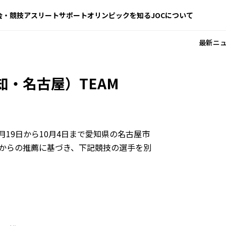
会・競技
アスリートサポート
オリンピックを知る
JOCについて
最新ニ
知・名古屋）TEAM
月19日から10月4日まで愛知県の名古屋市
団体からの推薦に基づき、下記競技の選手を別