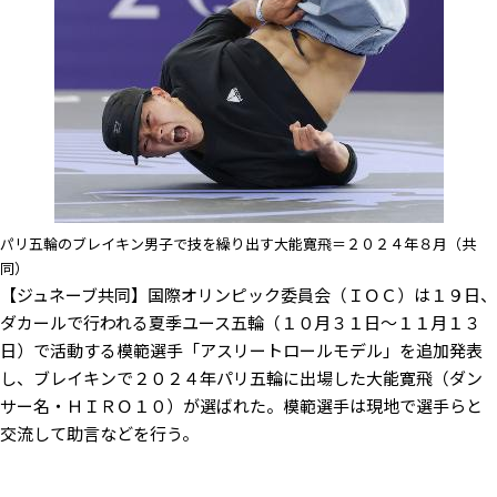
パリ五輪のブレイキン男子で技を繰り出す大能寛飛＝２０２４年８月（共
同）
【ジュネーブ共同】国際オリンピック委員会（ＩＯＣ）は１９日、
ダカールで行われる夏季ユース五輪（１０月３１日～１１月１３
日）で活動する模範選手「アスリートロールモデル」を追加発表
し、ブレイキンで２０２４年パリ五輪に出場した大能寛飛（ダン
サー名・ＨＩＲＯ１０）が選ばれた。模範選手は現地で選手らと
交流して助言などを行う。