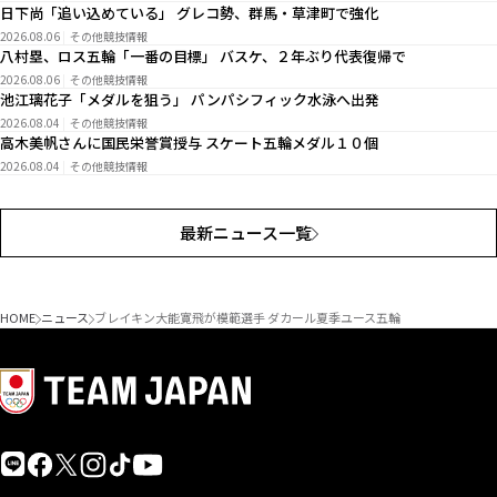
日下尚「追い込めている」 グレコ勢、群馬・草津町で強化
2026.08.06
その他競技情報
八村塁、ロス五輪「一番の目標」 バスケ、２年ぶり代表復帰で
2026.08.06
その他競技情報
池江璃花子「メダルを狙う」 パンパシフィック水泳へ出発
2026.08.04
その他競技情報
高木美帆さんに国民栄誉賞授与 スケート五輪メダル１０個
2026.08.04
その他競技情報
最新ニュース一覧
HOME
ニュース
ブレイキン大能寛飛が模範選手 ダカール夏季ユース五輪